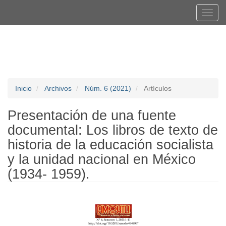
Navegación
Tog
principal
navi
Contenido
Registrarse
Entrar
principal
Barra
lateral
Inicio
Archivos
Núm. 6 (2021)
Artículos
Presentación de una fuente
documental: Los libros de texto de
historia de la educación socialista
y la unidad nacional en México
(1934- 1959).
Barra