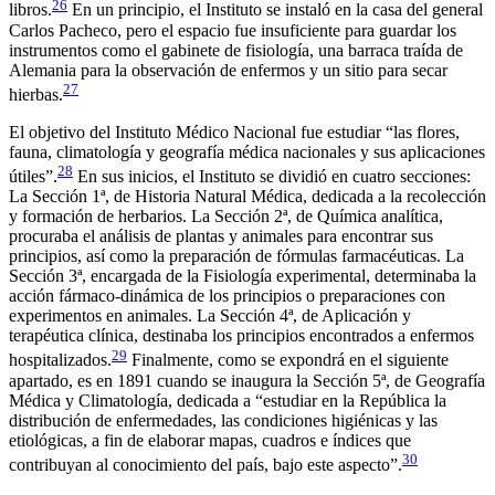
26
libros.
En un principio, el Instituto se instaló en la casa del general
Carlos Pacheco, pero el espacio fue insuficiente para guardar los
instrumentos como el gabinete de fisiología, una barraca traída de
Alemania para la observación de enfermos y un sitio para secar
27
hierbas.
El objetivo del Instituto Médico Nacional fue estudiar “las flores,
fauna, climatología y geografía médica nacionales y sus aplicaciones
28
útiles”.
En sus inicios, el Instituto se dividió en cuatro secciones:
La Sección 1ª, de Historia Natural Médica, dedicada a la recolección
y formación de herbarios. La Sección 2ª, de Química analítica,
procuraba el análisis de plantas y animales para encontrar sus
principios, así como la preparación de fórmulas farmacéuticas. La
Sección 3ª, encargada de la Fisiología experimental, determinaba la
acción fármaco-dinámica de los principios o preparaciones con
experimentos en animales. La Sección 4ª, de Aplicación y
terapéutica clínica, destinaba los principios encontrados a enfermos
29
hospitalizados.
Finalmente, como se expondrá en el siguiente
apartado, es en 1891 cuando se inaugura la Sección 5ª, de Geografía
Médica y Climatología, dedicada a “estudiar en la República la
distribución de enfermedades, las condiciones higiénicas y las
etiológicas, a fin de elaborar mapas, cuadros e índices que
30
contribuyan al conocimiento del país, bajo este aspecto”.