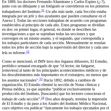
En 1889, los doctores Fernando Altamirano y Carlos Espino (¿-?),
junto con un dibujante y un fotógrafo se convirtieron en los primeros
31
trabajadores del Instituto.
Un año más tarde, cada Sección estaba
integrada por un jefe y dos ayudantes que pueden consultarse en el
Anexo I. Todas las secciones trabajaban de acuerdo con programas
establecidos al principio de cada año. Estos programas se dividían
en dos: en primer lugar, el general, en donde se describen las
investigaciones a que se sujetaban todas las secciones y que
convergen en un mismo asunto, y el segundo, que correspondía a
los trabajos particulares de cada sección. Mensualmente se reunían
todos los jefes de sección bajo la supervisión del director y cada uno
32
leía su informe.
Como se mencionó, el IMN tuvo dos órganos difusores,
El Estudio
,
periódico semanal encargado de que “el lector, sin fatigarse,
[estuviera] al tanto de los principales acontecimientos médicos y de
los descubrimientos más importantes en el extranjero, no menos que
33
los asuntos nacionales”.
Hacia 1892, debido a cambios de
organización,
El Estudio
eliminó la sección de
Notas clínicas
y
Prensa médica
, ya que aspiraba “publicar exclusivamente la
producción del Instituto, [buscando] que los lectores conocieran el
34
trabajo de cada sección”.
Dos años después, termina la impresión
de
El Estudio
y da paso a los
Anales del Instituto Médico Nacional
,
cuyo objetivo era publicar “únicamente los trabajos ejecutados por el