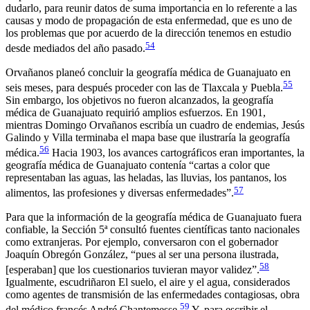
dudarlo, para reunir datos de suma importancia en lo referente a las
causas y modo de propagación de esta enfermedad, que es uno de
los problemas que por acuerdo de la dirección tenemos en estudio
54
desde mediados del año pasado.
Orvañanos planeó concluir la geografía médica de Guanajuato en
55
seis meses, para después proceder con las de Tlaxcala y Puebla.
Sin embargo, los objetivos no fueron alcanzados, la geografía
médica de Guanajuato requirió amplios esfuerzos. En 1901,
mientras Domingo Orvañanos escribía un cuadro de endemias, Jesús
Galindo y Villa terminaba el mapa base que ilustraría la geografía
56
médica.
Hacia 1903, los avances cartográficos eran importantes, la
geografía médica de Guanajuato contenía “cartas a color que
representaban las aguas, las heladas, las lluvias, los pantanos, los
57
alimentos, las profesiones y diversas enfermedades”.
Para que la información de la geografía médica de Guanajuato fuera
confiable, la Sección 5ª consultó fuentes científicas tanto nacionales
como extranjeras. Por ejemplo, conversaron con el gobernador
Joaquín Obregón González, “pues al ser una persona ilustrada,
58
[esperaban] que los cuestionarios tuvieran mayor validez”.
Igualmente, escudriñaron
El suelo, el aire y el agua, considerados
como agentes de transmisión de las enfermedades contagiosas
, obra
59
del médico francés André Chantemesse.
Y, para escribir el