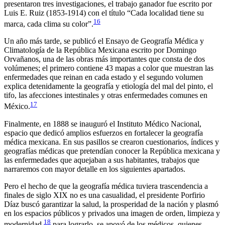
presentaron tres investigaciones, el trabajo ganador fue escrito por
Luis E. Ruiz (1853-1914) con el título “Cada localidad tiene su
16
marca, cada clima su color”.
Un año más tarde, se publicó el
Ensayo de Geografía Médica y
Climatología de la República Mexicana
escrito por Domingo
Orvañanos, una de las obras más importantes que consta de dos
volúmenes; el primero contiene 43 mapas a color que muestran las
enfermedades que reinan en cada estado y el segundo volumen
explica detenidamente la geografía y etiología del mal del pinto, el
tifo, las afecciones intestinales y otras enfermedades comunes en
17
México.
Finalmente, en 1888 se inauguró el Instituto Médico Nacional,
espacio que dedicó amplios esfuerzos en fortalecer la geografía
médica mexicana. En sus pasillos se crearon cuestionarios, índices y
geografías médicas que pretendían conocer la República mexicana y
las enfermedades que aquejaban a sus habitantes, trabajos que
narraremos con mayor detalle en los siguientes apartados.
Pero el hecho de que la geografía médica tuviera trascendencia a
finales de siglo XIX no es una casualidad, el presidente Porfirio
Díaz buscó garantizar la salud, la prosperidad de la nación y plasmó
en los espacios públicos y privados una imagen de orden, limpieza y
18
modernidad,
para lograrlo, se apoyó de los médicos, quienes