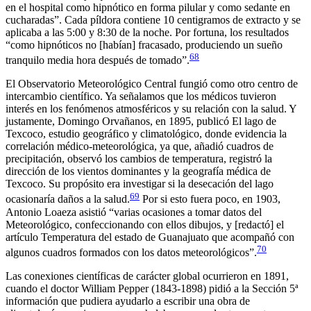
en el hospital como hipnótico en forma pilular y como sedante en
cucharadas”. Cada píldora contiene 10 centigramos de extracto y se
aplicaba a las 5:00 y 8:30 de la noche. Por fortuna, los resultados
“como hipnóticos no [habían] fracasado, produciendo un sueño
68
tranquilo media hora después de tomado”.
El Observatorio Meteorológico Central fungió como otro centro de
intercambio científico. Ya señalamos que los médicos tuvieron
interés en los fenómenos atmosféricos y su relación con la salud. Y
justamente, Domingo Orvañanos, en 1895, publicó
El lago de
Texcoco, estudio geográfico y climatológico
, donde evidencia la
correlación médico-meteorológica, ya que, añadió cuadros de
precipitación, observó los cambios de temperatura, registró la
dirección de los vientos dominantes y la geografía médica de
Texcoco. Su propósito era investigar si la desecación del lago
69
ocasionaría daños a la salud.
Por si esto fuera poco, en 1903,
Antonio Loaeza asistió “varias ocasiones a tomar datos del
Meteorológico, confeccionando con ellos dibujos, y [redactó] el
artículo
Temperatura del estado de Guanajuato
que acompañó con
70
algunos cuadros formados con los datos meteorológicos”.
Las conexiones científicas de carácter global ocurrieron en 1891,
cuando el doctor William Pepper (1843-1898) pidió a la Sección 5ª
información que pudiera ayudarlo a escribir una obra de