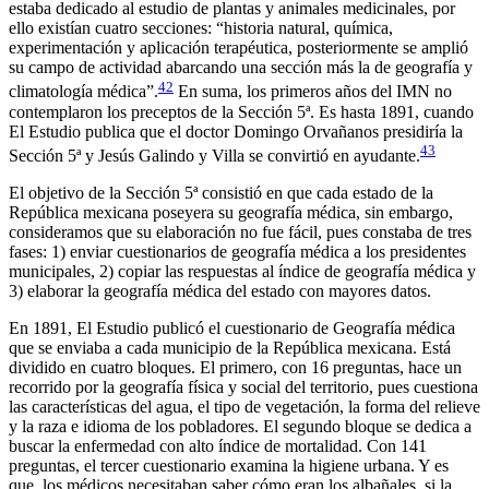
estaba dedicado al estudio de plantas y animales medicinales, por
ello existían cuatro secciones: “historia natural, química,
experimentación y aplicación terapéutica, posteriormente se amplió
su campo de actividad abarcando una sección más la de geografía y
42
climatología médica”.
En suma, los primeros años del IMN no
contemplaron los preceptos de la Sección 5ª. Es hasta 1891, cuando
El Estudio
publica que el doctor Domingo Orvañanos presidiría la
43
Sección 5ª y Jesús Galindo y Villa se convirtió en ayudante.
El objetivo de la Sección 5ª consistió en que cada estado de la
República mexicana poseyera su geografía médica, sin embargo,
consideramos que su elaboración no fue fácil, pues constaba de tres
fases: 1) enviar cuestionarios de geografía médica a los presidentes
municipales, 2) copiar las respuestas al índice de geografía médica y
3) elaborar la geografía médica del estado con mayores datos.
En 1891,
El Estudio
publicó el cuestionario de Geografía médica
que se enviaba a cada municipio de la República mexicana. Está
dividido en cuatro bloques. El primero, con 16 preguntas, hace un
recorrido por la geografía física y social del territorio, pues cuestiona
las características del agua, el tipo de vegetación, la forma del relieve
y la raza e idioma de los pobladores. El segundo bloque se dedica a
buscar la enfermedad con alto índice de mortalidad. Con 141
preguntas, el tercer cuestionario examina la higiene urbana. Y es
que, los médicos necesitaban saber cómo eran los albañales, si la