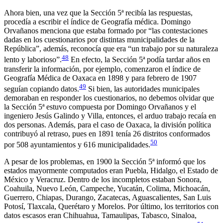
Ahora bien, una vez que la Sección 5ª recibía las respuestas,
procedía a escribir el índice de Geografía médica. Domingo
Orvañanos menciona que estaba formado por “las contestaciones
dadas en los cuestionarios por distintas municipalidades de la
República”, además, reconocía que era “un trabajo por su naturaleza
48
lento y laborioso”.
En efecto, la Sección 5ª podía tardar años en
transferir la información, por ejemplo, comenzaron el índice de
Geografía Médica de Oaxaca en 1898 y para febrero de 1907
49
seguían copiando datos.
Si bien, las autoridades municipales
demoraban en responder los cuestionarios, no debemos olvidar que
la Sección 5ª estuvo compuesta por Domingo Orvañanos y el
ingeniero Jesús Galindo y Villa, entonces, el arduo trabajo recaía en
dos personas. Además, para el caso de Oaxaca, la división política
contribuyó al retraso, pues en 1891 tenía 26 distritos conformados
50
por 508 ayuntamientos y 616 municipalidades.
A pesar de los problemas, en 1900 la Sección 5ª informó que los
estados mayormente computados eran Puebla, Hidalgo, el Estado de
México y Veracruz. Dentro de los incompletos estaban Sonora,
Coahuila, Nuevo León, Campeche, Yucatán, Colima, Michoacán,
Guerrero, Chiapas, Durango, Zacatecas, Aguascalientes, San Luis
Potosí, Tlaxcala, Querétaro y Morelos. Por último, los territorios con
datos escasos eran Chihuahua, Tamaulipas, Tabasco, Sinaloa,