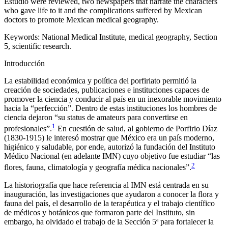
Estudio
were reviewed, two newspapers that narrate the characters
who gave life to it and the complications suffered by Mexican
doctors to promote Mexican medical geography.
Keywords:
National Medical Institute, medical geography, Section
5, scientific research.
Introducción
La estabilidad económica y política del porfiriato permitió la
creación de sociedades, publicaciones e instituciones capaces de
promover la ciencia y conducir al país en un inexorable movimiento
hacia la “perfección”. Dentro de estas instituciones los hombres de
ciencia dejaron “su
status
de
amateurs
para convertirse en
1
profesionales”.
En cuestión de salud, al gobierno de Porfirio Díaz
(1830-1915) le interesó mostrar que México era un país moderno,
higiénico y saludable, por ende, autorizó la fundación del Instituto
Médico Nacional (en adelante IMN) cuyo objetivo fue estudiar “las
2
flores, fauna, climatología y geografía médica nacionales”.
La historiografía que hace referencia al IMN está centrada en su
inauguración, las investigaciones que ayudaron a conocer la flora y
fauna del país, el desarrollo de la terapéutica y el trabajo científico
de médicos y botánicos que formaron parte del Instituto, sin
embargo, ha olvidado el trabajo de la Sección 5ª para fortalecer la