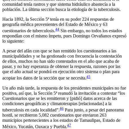
comunidad tenía rastros y que sistema hidráulico abastecía a la
población. La última sección busca la etiología de la tuberculosis.
Hacia 1892, la Sección 5ª tenía en su poder 224 respuestas de
geografía médica provenientes del Estado de México y 63
44
cuestionarios de tuberculosis.
Sin embargo, no todos los estados
respondían con el mismo ímpetu, pues Domingo Orvañanos expresó
lo siguiente:
A pesar del afán con que se han remitido los cuestionarios a las
municipalidades y se ha gestionado con frecuencia la contestación
de ellos, muchos no han sido contestados en el año que acaba de
pasar, y no hay esperanza de obtener la respuesta, razones por las
que el año actual se pondrá en ejecución otro sistema o plan para
45
acopiar los datos de la sección que se necesita.
Un año más tarde, la respuesta de los presidentes municipales no fue
positiva, así que, la Sección 5ª reanudó la invitación a contestar “los
Cuestionarios que se les remitieron y [pidió] datos acerca de las
condiciones geográficas y climatoterapias [relacionadas] a la
46
tuberculosis en cada localidad”.
Para junio, a pesar del panorama
hostil, se recibieron 5,082 cuestionarios que enviaron 263
municipios pertenecientes a los estados de Tamaulipas, Estado de
47
México, Yucatán, Oaxaca y Puebla.