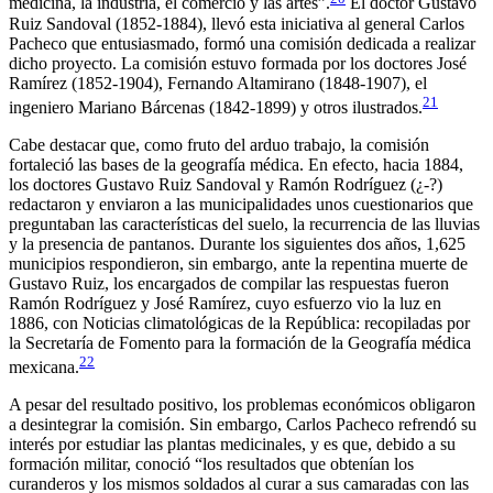
medicina, la industria, el comercio y las artes”.
El doctor Gustavo
Ruiz Sandoval (1852-1884), llevó esta iniciativa al general Carlos
Pacheco que entusiasmado, formó una comisión dedicada a realizar
dicho proyecto. La comisión estuvo formada por los doctores José
Ramírez (1852-1904), Fernando Altamirano (1848-1907), el
21
ingeniero Mariano Bárcenas (1842-1899) y otros ilustrados.
Cabe destacar que, como fruto del arduo trabajo, la comisión
fortaleció las bases de la geografía médica. En efecto, hacia 1884,
los doctores Gustavo Ruiz Sandoval y Ramón Rodríguez (¿-?)
redactaron y enviaron a las municipalidades unos cuestionarios que
preguntaban las características del suelo, la recurrencia de las lluvias
y la presencia de pantanos. Durante los siguientes dos años, 1,625
municipios respondieron, sin embargo, ante la repentina muerte de
Gustavo Ruiz, los encargados de compilar las respuestas fueron
Ramón Rodríguez y José Ramírez, cuyo esfuerzo vio la luz en
1886, con
Noticias climatológicas de la República: recopiladas por
la Secretaría de Fomento para la formación de la Geografía médica
22
mexicana
.
A pesar del resultado positivo, los problemas económicos obligaron
a desintegrar la comisión. Sin embargo, Carlos Pacheco refrendó su
interés por estudiar las plantas medicinales, y es que, debido a su
formación militar, conoció “los resultados que obtenían los
curanderos y los mismos soldados al curar a sus camaradas con las