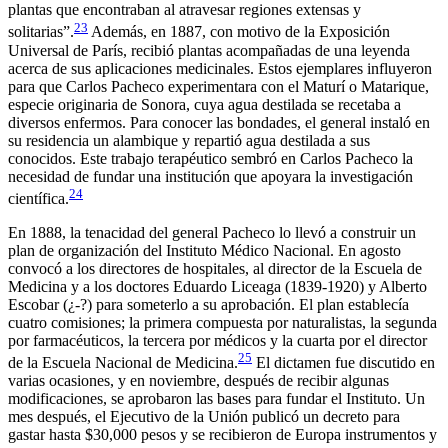
plantas que encontraban al atravesar regiones extensas y
23
solitarias”.
Además, en 1887, con motivo de la Exposición
Universal de París, recibió plantas acompañadas de una leyenda
acerca de sus aplicaciones medicinales. Estos ejemplares influyeron
para que Carlos Pacheco experimentara con el Maturí o Matarique,
especie originaria de Sonora, cuya agua destilada se recetaba a
diversos enfermos. Para conocer las bondades, el general instaló en
su residencia un alambique y repartió agua destilada a sus
conocidos. Este trabajo terapéutico sembró en Carlos Pacheco la
necesidad de fundar una institución que apoyara la investigación
24
científica.
En 1888, la tenacidad del general Pacheco lo llevó a construir un
plan de organización del Instituto Médico Nacional. En agosto
convocó a los directores de hospitales, al director de la Escuela de
Medicina y a los doctores Eduardo Liceaga (1839-1920) y Alberto
Escobar (¿-?) para someterlo a su aprobación. El plan establecía
cuatro comisiones; la primera compuesta por naturalistas, la segunda
por farmacéuticos, la tercera por médicos y la cuarta por el director
25
de la Escuela Nacional de Medicina.
El dictamen fue discutido en
varias ocasiones, y en noviembre, después de recibir algunas
modificaciones, se aprobaron las bases para fundar el Instituto. Un
mes después, el Ejecutivo de la Unión publicó un decreto para
gastar hasta $30,000 pesos y se recibieron de Europa instrumentos y