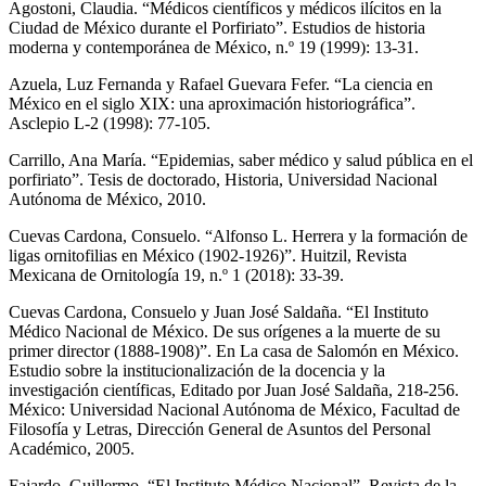
Agostoni, Claudia. “Médicos científicos y médicos ilícitos en la
Ciudad de México durante el Porfiriato”.
Estudios de historia
moderna y contemporánea de México
, n.º 19 (1999): 13-31.
Azuela, Luz Fernanda y Rafael Guevara Fefer. “La ciencia en
México en el siglo XIX: una aproximación historiográfica”.
Asclepio
L-2 (1998): 77-105.
Carrillo, Ana María. “Epidemias, saber médico y salud pública en el
porfiriato”. Tesis de doctorado, Historia, Universidad Nacional
Autónoma de México, 2010.
Cuevas Cardona, Consuelo. “Alfonso L. Herrera y la formación de
ligas ornitofilias en México (1902-1926)”.
Huitzil, Revista
Mexicana de Ornitología
19, n.º 1 (2018): 33-39.
Cuevas Cardona, Consuelo y Juan José Saldaña. “El Instituto
Médico Nacional de México. De sus orígenes a la muerte de su
primer director (1888-1908)”. En
La casa de Salomón en México.
Estudio sobre la institucionalización de la docencia y la
investigación científicas,
Editado por Juan José Saldaña, 218-256.
México: Universidad Nacional Autónoma de México, Facultad de
Filosofía y Letras, Dirección General de Asuntos del Personal
Académico, 2005.
Fajardo, Guillermo. “El Instituto Médico Nacional”.
Revista de la