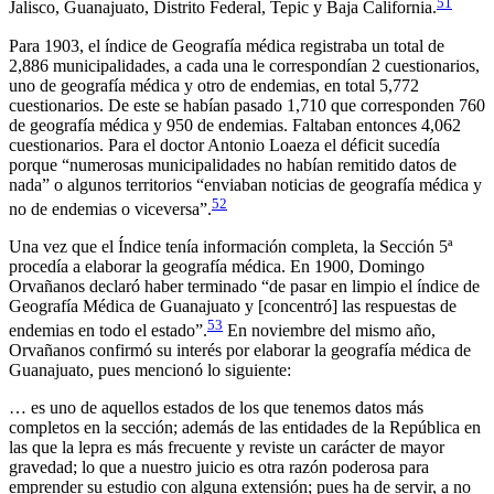
51
Jalisco, Guanajuato, Distrito Federal, Tepic y Baja California.
Para 1903, el índice de Geografía médica registraba un total de
2,886 municipalidades, a cada una le correspondían 2 cuestionarios,
uno de geografía médica y otro de endemias, en total 5,772
cuestionarios. De este se habían pasado 1,710 que corresponden 760
de geografía médica y 950 de endemias. Faltaban entonces 4,062
cuestionarios. Para el doctor Antonio Loaeza el déficit sucedía
porque “numerosas municipalidades no habían remitido datos de
nada” o algunos territorios “enviaban noticias de geografía médica y
52
no de endemias o viceversa”.
Una vez que el Índice tenía información completa, la Sección 5ª
procedía a elaborar la geografía médica. En 1900, Domingo
Orvañanos declaró haber terminado “de pasar en limpio el índice de
Geografía Médica de Guanajuato y [concentró] las respuestas de
53
endemias en todo el estado”.
En noviembre del mismo año,
Orvañanos confirmó su interés por elaborar la geografía médica de
Guanajuato, pues mencionó lo siguiente:
… es uno de aquellos estados de los que tenemos datos más
completos en la sección; además de las entidades de la República en
las que la lepra es más frecuente y reviste un carácter de mayor
gravedad; lo que a nuestro juicio es otra razón poderosa para
emprender su estudio con alguna extensión; pues ha de servir, a no