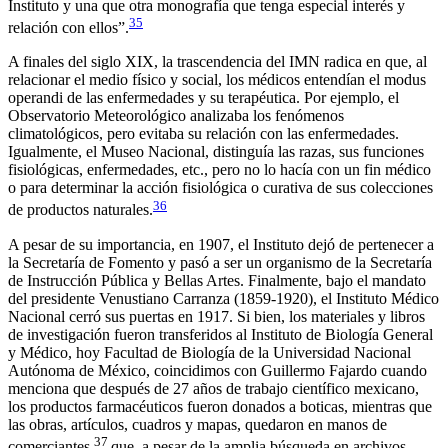
Instituto y una que otra monografía que tenga especial interés y
35
relación con ellos”.
A finales del siglo XIX, la trascendencia del IMN radica en que, al
relacionar el medio físico y social, los médicos entendían el
modus
operandi
de las enfermedades y su terapéutica. Por ejemplo, el
Observatorio Meteorológico analizaba los fenómenos
climatológicos, pero evitaba su relación con las enfermedades.
Igualmente, el Museo Nacional, distinguía las razas, sus funciones
fisiológicas, enfermedades, etc., pero no lo hacía con un fin médico
o para determinar la acción fisiológica o curativa de sus colecciones
36
de productos naturales.
A pesar de su importancia, en 1907, el Instituto dejó de pertenecer a
la Secretaría de Fomento y pasó a ser un organismo de la Secretaría
de Instrucción Pública y Bellas Artes. Finalmente, bajo el mandato
del presidente Venustiano Carranza (1859-1920), el Instituto Médico
Nacional cerró sus puertas en 1917. Si bien, los materiales y libros
de investigación fueron transferidos al Instituto de Biología General
y Médico, hoy Facultad de Biología de la Universidad Nacional
Autónoma de México, coincidimos con Guillermo Fajardo cuando
menciona que después de 27 años de trabajo científico mexicano,
los productos farmacéuticos fueron donados a boticas, mientras que
las obras, artículos, cuadros y mapas, quedaron en manos de
37
comerciantes,
que, a pesar de la amplia búsqueda en archivos,