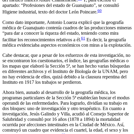
apartado: “Profesiones del estado de Guanajuato”, se consultó
60
Higiene industrial
, texto del doctor León Poincare.
Como dato importante, Antonio Loaeza explicó que la geografía
médica de Guanajuato contenía cuadros de las producciones mineras
“para dar a conocer la riqueza del estado, teniendo como mira
61
facilitar los reconocimientos relativos a él.
Es decir, la geografía
médica evidenciaba aspectos económicos con miras a la explotación.
Cabe destacar, que a pesar de los esfuerzos de esta investigación, no
se encontraron los cuestionarios, el índice, las geografías médicas o
los mapas que elaboró la Sección 5ª, se han hecho varias búsquedas
en diferentes archivos y el Instituto de Biología de la UNAM, pero
no hay evidencia de ellos, quizá debido a la clausura repentina del
Instituto en 1917 los trabajos se perdieron.
Ahora bien, aunado al desarrollo de la geografía médica, los
programas particulares de la Sección 5ª establecían buscar el
modus
operandi
de las enfermedades. Para lograrlo, dividían su trabajo en
dos bloques: uno de investigación y otro terapéutico. En cuanto a
investigación, Jesús Galindo y Villa, acudió al Consejo Superior de
Salubridad y consultó por 16 años (1878 a 1894) la mortalidad
ocurrida por afecciones intestinales en la Ciudad de México. Así,
construyó un cuadro que evidencia el cuartel, la edad, el sexo y los