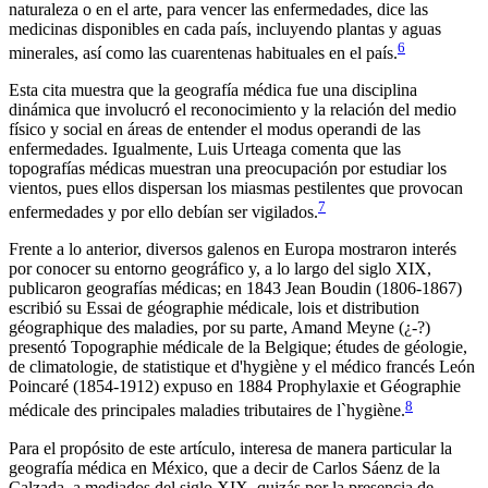
naturaleza o en el arte, para vencer las enfermedades, dice las
medicinas disponibles en cada país, incluyendo plantas y aguas
6
minerales, así como las cuarentenas habituales en el país.
Esta cita muestra que la geografía médica fue una disciplina
dinámica que involucró el reconocimiento y la relación del medio
físico y social en áreas de entender el
modus operandi
de las
enfermedades. Igualmente, Luis Urteaga comenta que las
topografías médicas muestran una preocupación por estudiar los
vientos, pues ellos dispersan los miasmas pestilentes que provocan
7
enfermedades y por ello debían ser vigilados.
Frente a lo anterior, diversos galenos en Europa mostraron interés
por conocer su entorno geográfico y, a lo largo del siglo XIX,
publicaron geografías médicas; en 1843 Jean Boudin (1806-1867)
escribió su
Essai de géographie médicale, lois et distribution
géographique des maladies
, por su parte, Amand Meyne (¿-?)
presentó
Topographie médicale de la Belgique; études de géologie,
de climatologie, de statistique et d'hygiène
y el médico francés León
Poincaré (1854-1912) expuso en 1884
Prophylaxie et Géographie
8
médicale des principales maladies tributaires de l`hygiène
.
Para el propósito de este artículo, interesa de manera particular la
geografía médica en México, que a decir de Carlos Sáenz de la
Calzada, a mediados del siglo XIX, quizás por la presencia de