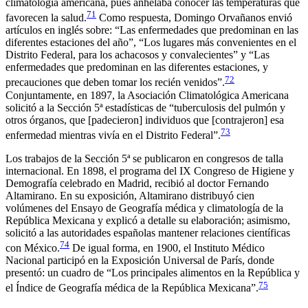
climatología americana, pues anhelaba conocer las temperaturas que
71
favorecen la salud.
Como respuesta, Domingo Orvañanos envió
artículos en inglés sobre: “Las enfermedades que predominan en las
diferentes estaciones del año”, “Los lugares más convenientes en el
Distrito Federal, para los achacosos y convalecientes” y “Las
enfermedades que predominan en las diferentes estaciones, y
72
precauciones que deben tomar los recién venidos”.
Conjuntamente, en 1897, la Asociación Climatológica Americana
solicitó a la Sección 5ª estadísticas de “tuberculosis del pulmón y
otros órganos, que [padecieron] individuos que [contrajeron] esa
73
enfermedad mientras vivía en el Distrito Federal”.
Los trabajos de la Sección 5ª se publicaron en congresos de talla
internacional. En 1898, el programa del IX Congreso de Higiene y
Demografía celebrado en Madrid, recibió al doctor Fernando
Altamirano. En su exposición, Altamirano distribuyó cien
volúmenes del
Ensayo de Geografía médica y climatología de la
República Mexicana
y explicó a detalle su elaboración; asimismo,
solicitó a las autoridades españolas mantener relaciones científicas
74
con México.
De igual forma, en 1900, el Instituto Médico
Nacional participó en la Exposición Universal de París, donde
presentó: un cuadro de “Los principales alimentos en la República y
75
el Índice de Geografía médica de la República Mexicana”.