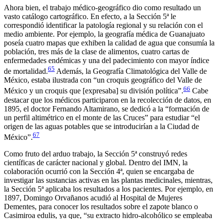
Ahora bien, el trabajo médico-geográfico dio como resultado un
vasto catálogo cartográfico. En efecto, a la Sección 5ª le
correspondió identificar la patología regional y su relación con el
medio ambiente. Por ejemplo, la geografía médica de Guanajuato
poseía cuatro mapas que exhiben la calidad de agua que consumía la
población, tres más de la clase de alimentos, cuatro cartas de
enfermedades endémicas y una del padecimiento con mayor índice
65
de mortalidad.
Además, la
Geografía Climatológica del Valle de
México
, estaba ilustrada con “un croquis geográfico del Valle de
66
México y un croquis que [expresaba] su división política”.
Cabe
destacar que los médicos participaron en la recolección de datos, en
1895, el doctor Fernando Altamirano, se dedicó a la “formación de
un perfil altimétrico en el monte de las Cruces” para estudiar “el
origen de las aguas potables que se introducirían a la Ciudad de
67
México”.
Como fruto del arduo trabajo, la Sección 5ª construyó redes
científicas de carácter nacional y global. Dentro del IMN, la
colaboración ocurrió con la Sección 4ª, quien se encargaba de
investigar las sustancias activas en las plantas medicinales, mientras,
la Sección 5ª aplicaba los resultados a los pacientes. Por ejemplo, en
1897, Domingo Orvañanos acudió al Hospital de Mujeres
Dementes, para conocer los resultados sobre el zapote blanco o
Casimiroa edulis
, ya que, “su extracto hidro-alcohólico se empleaba