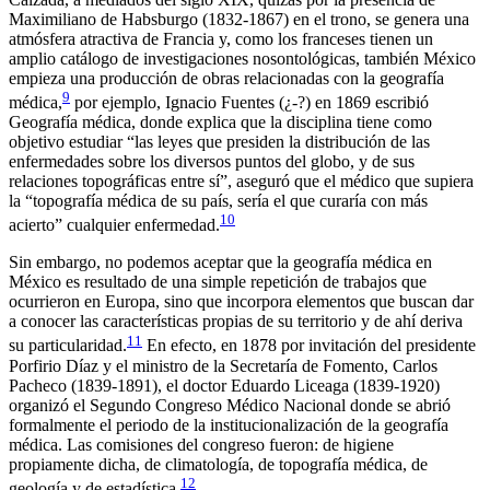
Maximiliano de Habsburgo (1832-1867) en el trono, se genera una
atmósfera atractiva de Francia y, como los franceses tienen un
amplio catálogo de investigaciones nosontológicas, también México
empieza una producción de obras relacionadas con la geografía
9
médica,
por ejemplo, Ignacio Fuentes (¿-?) en 1869 escribió
Geografía médica
, donde explica que la disciplina tiene como
objetivo estudiar “las leyes que presiden la distribución de las
enfermedades sobre los diversos puntos del globo, y de sus
relaciones topográficas entre sí”, aseguró que el médico que supiera
la “topografía médica de su país, sería el que curaría con más
10
acierto” cualquier enfermedad.
Sin embargo, no podemos aceptar que la geografía médica en
México es resultado de una simple repetición de trabajos que
ocurrieron en Europa, sino que incorpora elementos que buscan dar
a conocer las características propias de su territorio y de ahí deriva
11
su particularidad.
En efecto, en 1878 por invitación del presidente
Porfirio Díaz y el ministro de la Secretaría de Fomento, Carlos
Pacheco (1839-1891), el doctor Eduardo Liceaga (1839-1920)
organizó el Segundo Congreso Médico Nacional donde se abrió
formalmente el periodo de la institucionalización de la geografía
médica. Las comisiones del congreso fueron: de higiene
propiamente dicha, de climatología, de topografía médica, de
12
geología y de estadística.