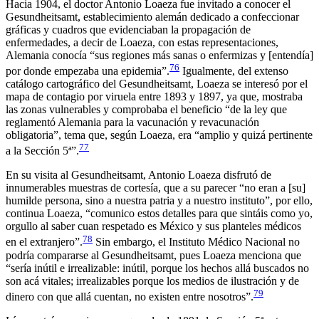
Hacia 1904, el doctor Antonio Loaeza fue invitado a conocer el
Gesundheitsamt, establecimiento alemán dedicado a confeccionar
gráficas y cuadros que evidenciaban la propagación de
enfermedades, a decir de Loaeza, con estas representaciones,
Alemania conocía “sus regiones más sanas o enfermizas y [entendía]
76
por donde empezaba una epidemia”.
Igualmente, del extenso
catálogo cartográfico del Gesundheitsamt, Loaeza se interesó por el
mapa de contagio por viruela entre 1893 y 1897, ya que, mostraba
las zonas vulnerables y comprobaba el beneficio “de la ley que
reglamentó Alemania para la vacunación y revacunación
obligatoria”, tema que, según Loaeza, era “amplio y quizá pertinente
77
a la Sección 5ª”.
En su visita al Gesundheitsamt, Antonio Loaeza disfrutó de
innumerables muestras de cortesía, que a su parecer “no eran a [su]
humilde persona, sino a nuestra patria y a nuestro instituto”, por ello,
continua Loaeza, “comunico estos detalles para que sintáis como yo,
orgullo al saber cuan respetado es México y sus planteles médicos
78
en el extranjero”.
Sin embargo, el Instituto Médico Nacional no
podría compararse al Gesundheitsamt, pues Loaeza menciona que
“sería inútil e irrealizable: inútil, porque los hechos allá buscados no
son acá vitales; irrealizables porque los medios de ilustración y de
79
dinero con que allá cuentan, no existen entre nosotros”.