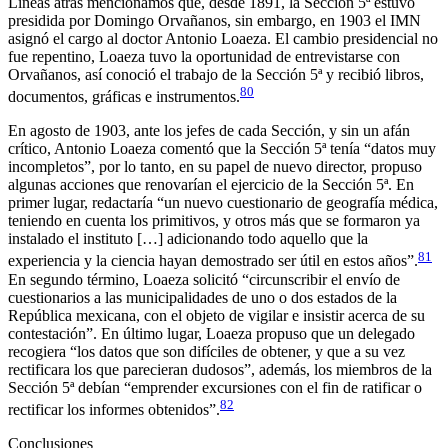
Líneas atrás mencionamos que, desde 1891, la Sección 5ª estuvo
presidida por Domingo Orvañanos, sin embargo, en 1903 el IMN
asignó el cargo al doctor Antonio Loaeza. El cambio presidencial no
fue repentino, Loaeza tuvo la oportunidad de entrevistarse con
Orvañanos, así conoció el trabajo de la Sección 5ª y recibió libros,
80
documentos, gráficas e instrumentos.
En agosto de 1903, ante los jefes de cada Sección, y sin un afán
crítico, Antonio Loaeza comentó que la Sección 5ª tenía “datos muy
incompletos”, por lo tanto, en su papel de nuevo director, propuso
algunas acciones que renovarían el ejercicio de la Sección 5ª. En
primer lugar, redactaría “un nuevo cuestionario de geografía médica,
teniendo en cuenta los primitivos, y otros más que se formaron ya
instalado el instituto […] adicionando todo aquello que la
81
experiencia y la ciencia hayan demostrado ser útil en estos años”.
En segundo término, Loaeza solicitó “circunscribir el envío de
cuestionarios a las municipalidades de uno o dos estados de la
República mexicana, con el objeto de vigilar e insistir acerca de su
contestación”. En último lugar, Loaeza propuso que un delegado
recogiera “los datos que son difíciles de obtener, y que a su vez
rectificara los que parecieran dudosos”, además, los miembros de la
Sección 5ª debían “emprender excursiones con el fin de ratificar o
82
rectificar los informes obtenidos”.
Conclusiones