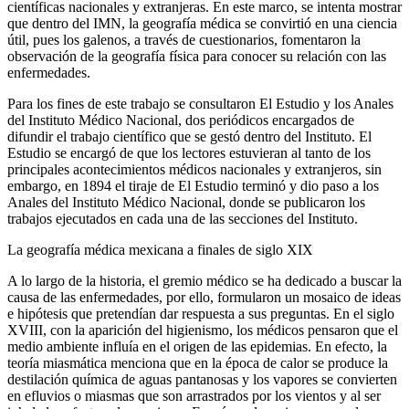
científicas nacionales y extranjeras. En este marco, se intenta mostrar
que dentro del IMN, la geografía médica se convirtió en una ciencia
útil, pues los galenos, a través de cuestionarios, fomentaron la
observación de la geografía física para conocer su relación con las
enfermedades.
Para los fines de este trabajo se consultaron
El Estudio
y los
Anales
del Instituto Médico Nacional
, dos periódicos encargados de
difundir el trabajo científico que se gestó dentro del Instituto.
El
Estudio
se encargó de que los lectores estuvieran al tanto de los
principales acontecimientos médicos nacionales y extranjeros, sin
embargo, en 1894 el tiraje de
El Estudio
terminó y dio paso a los
Anales del Instituto Médico Nacional
, donde se publicaron los
trabajos ejecutados en cada una de las secciones del Instituto.
La geografía médica mexicana a finales de siglo XIX
A lo largo de la historia, el gremio médico se ha dedicado a buscar la
causa de las enfermedades, por ello, formularon un mosaico de ideas
e hipótesis que pretendían dar respuesta a sus preguntas. En el siglo
XVIII, con la aparición del higienismo, los médicos pensaron que el
medio ambiente influía en el origen de las epidemias. En efecto, la
teoría miasmática menciona que en la época de calor se produce la
destilación química de aguas pantanosas y los vapores se convierten
en efluvios o miasmas que son arrastrados por los vientos y al ser