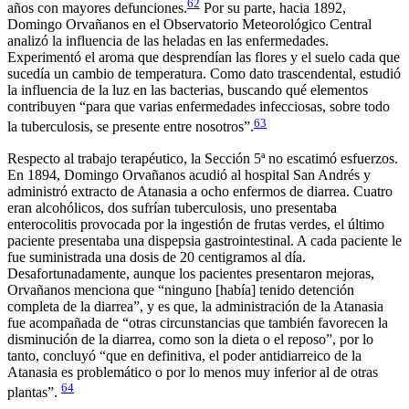
62
años con mayores defunciones.
Por su parte, hacia 1892,
Domingo Orvañanos en el Observatorio Meteorológico Central
analizó la influencia de las heladas en las enfermedades.
Experimentó el aroma que desprendían las flores y el suelo cada que
sucedía un cambio de temperatura. Como dato trascendental, estudió
la influencia de la luz en las bacterias, buscando qué elementos
contribuyen “para que varias enfermedades infecciosas, sobre todo
63
la tuberculosis, se presente entre nosotros”.
Respecto al trabajo terapéutico, la Sección 5ª no escatimó esfuerzos.
En 1894, Domingo Orvañanos acudió al hospital San Andrés y
administró extracto de Atanasia a ocho enfermos de diarrea. Cuatro
eran alcohólicos, dos sufrían tuberculosis, uno presentaba
enterocolitis provocada por la ingestión de frutas verdes, el último
paciente presentaba una dispepsia gastrointestinal. A cada paciente le
fue suministrada una dosis de 20 centigramos al día.
Desafortunadamente, aunque los pacientes presentaron mejoras,
Orvañanos menciona que “ninguno [había] tenido detención
completa de la diarrea”, y es que, la administración de la Atanasia
fue acompañada de “otras circunstancias que también favorecen la
disminución de la diarrea, como son la dieta o el reposo”, por lo
tanto, concluyó “que en definitiva, el poder antidiarreico de la
Atanasia es problemático o por lo menos muy inferior al de otras
64
plantas”.