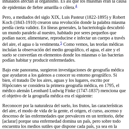
inhalados afectan al organismo. Es así que los miasmas eran la causa
4
de epidemias de fiebre amarilla o cólera.
Pero, a mediados del siglo XIX, Luis Pasteur (1822-1895) y Robert
Koch (1843-1910) crearon una revolución donde la palabra miasma
perdía cierta validez. En líneas generales, la bacteriología descubrió
un mundo paralelo al nuestro, habitado por seres pequeños que
podían nacer, alimentarse, reproducirse e infectar un cuerpo a través
5
del aire, el agua o la vestimenta.
Como vemos, las teorías médicas
incluían la observación del medio geográfico, el agua, el aire y el
suelo se convertían en elementos donde los miasmas o las bacterias
podían habitar y producir enfermedades.
Bajo este panorama, surgieron investigaciones de geografía médica
que ayudaron a los galenos a conocer su entorno geográfico. Si
bien, el tratado
De los aires, aguas y los lugares,
escrito por
Hipócrates se considera la primera geografía médica, en 1795, el
médico alemán Leonhard Ludwig Finke (1747-1837) menciona que
el objetivo de la geografía médica era el siguiente:
Reconocer por la naturaleza del suelo, los frutos, las características
del aire, el modo de vida de la gente, el origen, el curso, ascenso y
descenso de las enfermedades que prevalecen en un territorio, debe
[aclarar] porque una enfermedad domina un país, pero sobre todo
encuentra los medios sutiles que dispone cada país, ya sea en la