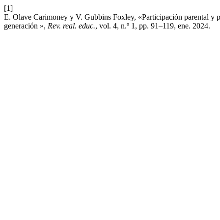
[1]
E. Olave Carimoney y V. Gubbins Foxley, «Participación parental y p
generación »,
Rev. real. educ.
, vol. 4, n.º 1, pp. 91–119, ene. 2024.