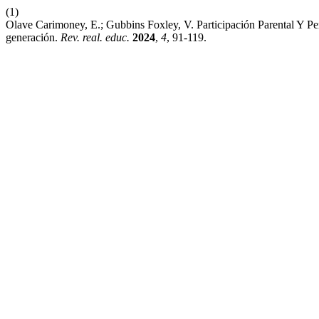
(1)
Olave Carimoney, E.; Gubbins Foxley, V. Participación Parental Y P
generación.
Rev. real. educ.
2024
,
4
, 91-119.