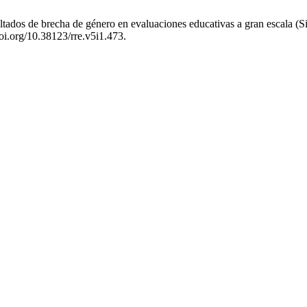
ados de brecha de género en evaluaciones educativas a gran escala (Si
doi.org/10.38123/rre.v5i1.473.