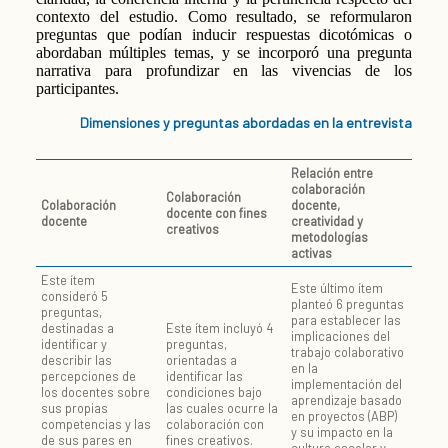
contexto del estudio. Como resultado, se reformularon
preguntas que podían inducir respuestas dicotómicas o
abordaban múltiples temas, y se incorporó una pregunta
narrativa para profundizar en las vivencias de los
participantes.
Dimensiones y preguntas abordadas en la entrevista
Relación entre
colaboración
Colaboración
Colaboración
docente,
docente con fines
docente
creatividad y
creativos
metodologías
activas
Este ítem
Este último ítem
consideró 5
planteó 6 preguntas
preguntas,
para establecer las
destinadas a
Este ítem incluyó 4
implicaciones del
identificar y
preguntas,
trabajo colaborativo
describir las
orientadas a
en la
percepciones de
identificar las
implementación del
los docentes sobre
condiciones bajo
aprendizaje basado
sus propias
las cuales ocurre la
en proyectos (ABP)
competencias y las
colaboración con
y su impacto en la
de sus pares en
fines creativos.