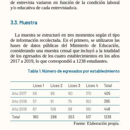
de entrevista variaron en función de la condición laboral
y/o educativa de cada entrevistado/a.
3.3. Muestra
La muestra se estructuró en tres momentos según el tipo
de información recolectada. En el primero, se utilizaron las
bases de datos públicas del Ministerio de Educación,
considerando una muestra censal que incluyó a la totalidad
de los egresados de los cuatro establecimientos en los años
2017 a 2019, lo que correspondió a 1238 estudiantes.
Tabla 1. Número de egresados por establecimiento
Liceo 1
Liceo 2
Liceo 3
Liceo 4
Total
Año 2017
56
89
90
170
405
Año 2018
57
91
75
162
385
Año 2019
67
108
88
185
448
Total
180
288
253
517
1238
Fuente: Elaboración propia.