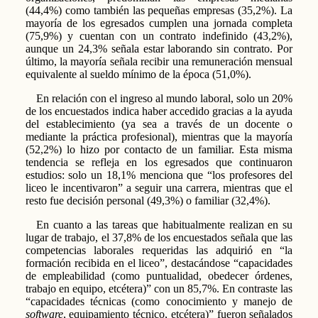
(44,4%) como también las pequeñas empresas (35,2%). La
mayoría de los egresados cumplen una jornada completa
(75,9%) y cuentan con un contrato indefinido (43,2%),
aunque un 24,3% señala estar laborando sin contrato. Por
último, la mayoría señala recibir una remuneración mensual
equivalente al sueldo mínimo de la época (51,0%).
En relación con el ingreso al mundo laboral, solo un 20%
de los encuestados indica haber accedido gracias a la ayuda
del establecimiento (ya sea a través de un docente o
mediante la práctica profesional), mientras que la mayoría
(52,2%) lo hizo por contacto de un familiar. Esta misma
tendencia se refleja en los egresados que continuaron
estudios: solo un 18,1% menciona que “los profesores del
liceo le incentivaron” a seguir una carrera, mientras que el
resto fue decisión personal (49,3%) o familiar (32,4%).
En cuanto a las tareas que habitualmente realizan en su
lugar de trabajo, el 37,8% de los encuestados señala que las
competencias laborales requeridas las adquirió en “la
formación recibida en el liceo”, destacándose “capacidades
de empleabilidad (como puntualidad, obedecer órdenes,
trabajo en equipo, etcétera)” con un 85,7%. En contraste las
“capacidades técnicas (como conocimiento y manejo de
software
, equipamiento técnico, etcétera)” fueron señalados