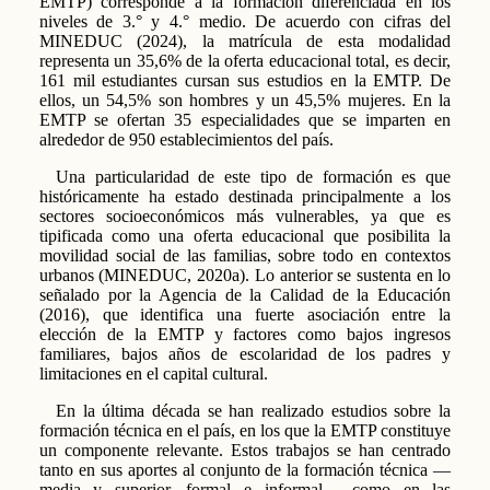
EMTP) corresponde a la formación diferenciada en los
niveles de 3.° y 4.° medio. De acuerdo con cifras del
MINEDUC (2024), la matrícula de esta modalidad
representa un 35,6% de la oferta educacional total, es decir,
161 mil estudiantes cursan sus estudios en la EMTP. De
ellos, un 54,5% son hombres y un 45,5% mujeres. En la
EMTP se ofertan 35 especialidades que se imparten en
alrededor de 950 establecimientos del país.
Una particularidad de este tipo de formación es que
históricamente ha estado destinada principalmente a los
sectores socioeconómicos más vulnerables, ya que es
tipificada como una oferta educacional que posibilita la
movilidad social de las familias, sobre todo en contextos
urbanos (MINEDUC, 2020a). Lo anterior se sustenta en lo
señalado por la Agencia de la Calidad de la Educación
(2016), que identifica una fuerte asociación entre la
elección de la EMTP y factores como bajos ingresos
familiares, bajos años de escolaridad de los padres y
limitaciones en el capital cultural.
En la última década se han realizado estudios sobre la
formación técnica en el país, en los que la EMTP constituye
un componente relevante. Estos trabajos se han centrado
tanto en sus aportes al conjunto de la formación técnica —
media y superior, formal e informal— como en las