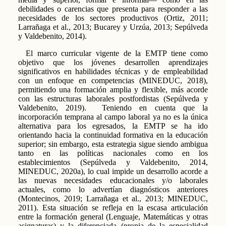
debilidades o carencias que presenta para responder a las
necesidades de los sectores productivos (Ortiz, 2011;
Larrañaga et al., 2013; Bucarey y Urzúa, 2013; Sepúlveda
y Valdebenito, 2014).
El marco curricular vigente de la EMTP tiene como
objetivo que los jóvenes desarrollen aprendizajes
significativos en habilidades técnicas y de empleabilidad
con un enfoque en competencias (MINEDUC, 2018),
permitiendo una formación amplia y flexible, más acorde
con las estructuras laborales postfordistas (Sepúlveda y
Valdebenito, 2019). Teniendo en cuenta que la
incorporación temprana al campo laboral ya no es la única
alternativa para los egresados, la EMTP se ha ido
orientando hacia la continuidad formativa en la educación
superior; sin embargo, esta estrategia sigue siendo ambigua
tanto en las políticas nacionales como en los
establecimientos (Sepúlveda y Valdebenito, 2014,
MINEDUC, 2020a), lo cual impide un desarrollo acorde a
las nuevas necesidades educacionales y/o laborales
actuales, como lo advertían diagnósticos anteriores
(Montecinos, 2019; Larrañaga et al., 2013; MINEDUC,
2011). Esta situación se refleja en la escasa articulación
entre la formación general (Lenguaje, Matemáticas y otras
asignaturas) y la diferenciada (propia de la especialidad