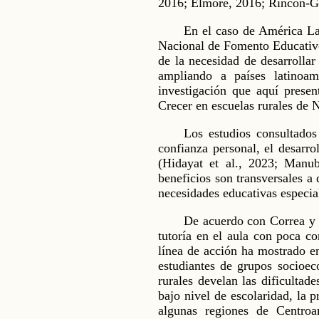
2016; Elmore, 2016; Rincón-Ga
En el caso de América La
Nacional de Fomento Educativ
de la necesidad de desarrollar
ampliando a países latinoa
investigación que aquí pres
Crecer en escuelas rurales de 
Los estudios consultados
confianza personal, el desarro
(Hidayat et al., 2023; Manu
beneficios son transversales a 
necesidades educativas espec
De acuerdo con Correa y R
tutoría en el aula con poca co
línea de acción ha mostrado en
estudiantes de grupos socioe
rurales develan las dificultad
bajo nivel de escolaridad, la p
algunas regiones de Centroam