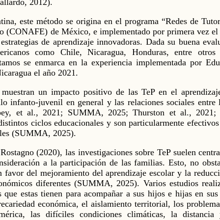
llardo, 2012).
tina, este método se origina en el programa “Redes de Tuto
o (CONAFE) de México, e implementado por primera vez el añ
 estrategias de aprendizaje innovadoras. Dada su buena eval
mericanos como Chile, Nicaragua, Honduras, entre otros
entamos se enmarca en la experiencia implementada por Ed
Nicaragua el año 2021.
 muestran un impacto positivo de las TeP en el aprendizaj
llo infanto-juvenil en general y las relaciones sociales entre
bey, et al., 2021; SUMMA, 2025; Thurston et al., 2021; T
distintos ciclos educacionales y son particularmente efectivo
iales (SUMMA, 2025).
ostagno (2020), las investigaciones sobre TeP suelen centra
nsideración a la participación de las familias. Esto, no obsta
 favor del mejoramiento del aprendizaje escolar y la reducc
conómicos diferentes (SUMMA, 2025). Varios estudios realiz
es que estas tienen para acompañar a sus hijos e hijas en sus
recariedad económica, el aislamiento territorial, los problema
érica, las difíciles condiciones climáticas, la distancia 