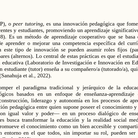
eP), o
peer tutoring,
es una innovación pedagógica que foment
entes y estudiantes, promoviendo un aprendizaje significativo
8). Es un método de aprendizaje cooperativo que se basa 
de aprender o mejorar una competencia específica del curr
n este tipo de innovación se pueden asumir roles fijos (pa
pares (alternos). Lo central de estas prácticas es que el estu
ia educativa (Laboratorio de Investigación e Innovación en E
studiante (tutor) enseña a su compañero/a (tutorado/a), qui
(Sanahuja et al., 2022).
mper el paradigma tradicional y jerárquico de la educa
ógicos basados en un enfoque de enseñanza-aprendizaje 
-construcción, liderazgo y autonomía en los procesos de ap
ción pedagógica entre quien supone poseer el conocimiento y 
on igual valor y poder— en un proceso dialógico de ense
res busca transformar la educación y la realidad social m
promueve el conocimiento como un bien accesible y comparti
 entorno en el que todos, sin importar su rol, pueden ser