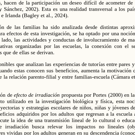
, hacen de la participación un deseo difícil de acometer de
 y Sánchez, 2002). Esta es una realidad transversal a los pa
 Irlanda (Bagley et al., 2024).
ón de las familias ha sido analizada desde distintas aprox
a efectos de esta investigación, se ha optado por una noción
 lado, las actividades y conductas de involucramiento de ma
ativas organizadas por las escuelas, la conexión con el s
 que de ellas se derivan.
nibles que analizan las experiencias de tutorías entre pares y
uando estas conocen sus beneficios, aumenta la motivación de
e la relación parento-filial y entre familias-escuela (Cámara e
ción de
efecto de irradiación
propuesta por Portes (2000) en la
to utilizado en la investigación biológica y física, esta n
yectorias y estrategias escolares de niños, niñas y jóvenes de
neficios adquiridos por los adultos que regresan a la escuela 
scute la idea de una transmisión lineal de lo cultural o educ
 irradiación busca relevar los impactos no lineales (ob
res vividas por los adultos generan en su descendencia (conoc