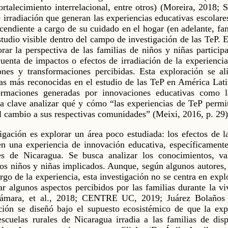
fortalecimiento interrelacional, entre otros) (Moreira, 2018; 
 irradiación que generan las experiencias educativas escolare
scendiente a cargo de su cuidado en el hogar (en adelante, fam
tudio visible dentro del campo de investigación de las TeP. E
rar la perspectiva de las familias de niños y niñas partici
enta de impactos o efectos de irradiación de la experiencia 
iones y transformaciones percibidas. Esta exploración se a
as más reconocidas en el estudio de las TeP en América Lati
formaciones generadas por innovaciones educativas como 
a clave analizar qué y cómo “las experiencias de TeP permit
el cambio a sus respectivas comunidades” (Meixi, 2016, p. 29)
tigación es explorar un área poco estudiada: los efectos de la
en una experiencia de innovación educativa, específicamente 
les de Nicaragua. Se busca analizar los conocimientos, va
los niños y niñas implicados. Aunque, según algunos autores, 
rgo de la experiencia, esta investigación no se centra en expl
r algunos aspectos percibidos por las familias durante la vi
 Cámara, et al., 2018; CENTRE UC, 2019; Juárez Bolaños
ción se diseñó bajo el supuesto ecosistémico de que la expe
scuelas rurales de Nicaragua irradia a las familias de disp