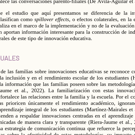
lece las conversaciones parento-filiales (De Ávila-Aguilar et 
ue el estudio que aquí presentamos se diferencia de la i
clasifican como
spillover effects,
o efectos colaterales, en la
ealiza en el marco de la implementación y no de la evaluació
ón aportan información interesante para la construcción de in
erales de este tipo de innovación educativa.
TUALES
 de las familias sobre innovaciones educativas se reconoce 
a inclusión y en el rendimiento escolar de los estudiantes (
la información que las familias poseen sobre las metodologí
-Jaume et al., 2022). La familiarización con estas innova
ortalece las relaciones entre la familia y la escuela. Por el c
ias prioricen únicamente el rendimiento académico, ignoran
prendizaje integral de los estudiantes (Martínez-Mairales et 
ienden a respaldar innovaciones centradas en el aprendizaje 
icadas de manera clara y transparente (Riera-Jaume et al., 
 estrategia de comunicación continua que refuerce la percep
as sobre la efectividad de estas metodologías, su impacto e