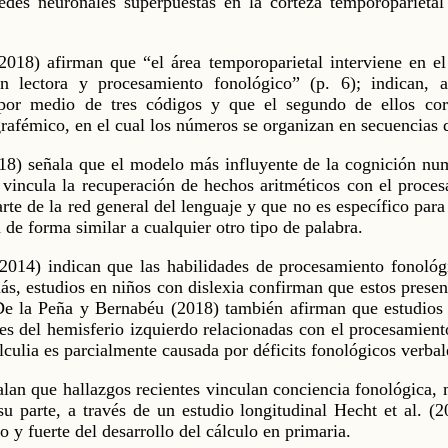
edes neuronales superpuestas en la corteza temporoparietal 
18) afirman que “el área temporoparietal interviene en el a
ón lectora y procesamiento fonológico” (p. 6); indican, 
 por medio de tres códigos y que el segundo de ellos cor
rafémico, en el cual los números se organizan en secuencias 
) señala que el modelo más influyente de la cognición numé
incula la recuperación de hechos aritméticos con el proces
rte de la red general del lenguaje y que no es específico par
de forma similar a cualquier otro tipo de palabra.
(2014) indican que las habilidades de procesamiento fonológ
, estudios en niños con dislexia confirman que estos present
De la Peña y Bernabéu (2018) también afirman que estudios
nes del hemisferio izquierdo relacionadas con el procesamiento
lculia es parcialmente causada por déficits fonológicos verba
alan que hallazgos recientes vinculan conciencia fonológica
u parte, a través de un estudio longitudinal Hecht et al. (
o y fuerte del desarrollo del cálculo en primaria.