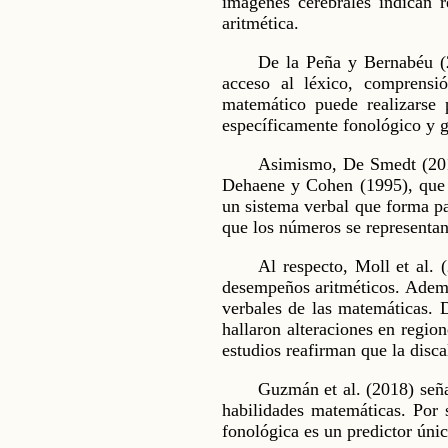
imágenes cerebrales indican r
aritmética.
De la Peña y Bernabéu (20
acceso al léxico, comprensi
matemático puede realizarse
específicamente fonológico y g
Asimismo, De Smedt (2018
Dehaene y Cohen (1995), que v
un sistema verbal que forma pa
que los números se representan 
Al respecto, Moll et al. 
desempeños aritméticos. Además
verbales de las matemáticas. 
hallaron alteraciones en regio
estudios reafirman que la disca
Guzmán et al. (2018) señ
habilidades matemáticas. Por s
fonológica es un predictor únic