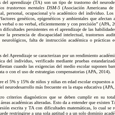
s del aprendizaje (TA) son un tipo de trastorno del neurode
e los trastornos mentales DSM-5
(Asociación Americana de 
ial, personal, ocupacional y/o académico del individuo. Los
“factores genéticos, epigenéticos y ambientales que afectan 
n verbal o no verbal, eficientemente y con precisión” (APA, 2
 dificultades persistentes en el aprendizaje de las habilidades
or la presencia de discapacidad intelectual, trastornos audi
os neurológicos, falta de instrucción académica o prácticas
s del Aprendizaje se caracterizan por un rendimiento académic
ca del individuo, verificado mediante pruebas estandariza
iestan cuando las exigencias del medio escolar suponen barr
nata o con el uso de estrategias compensatorias (APA, 2014).
tre el 5% y 15% de niños y niñas en edad escolar expuestos a d
 del neurodesarrollo más frecuente en la etapa educativa (APA,
o criterios diagnósticos que se deben cumplir en su total
s áreas académicas alteradas. Esto da a entender que existen TA
esión escrita y TA con dificultades matemáticas, lo cual se
 puede restringirse a una sola aptitud o a un solo dominio aca