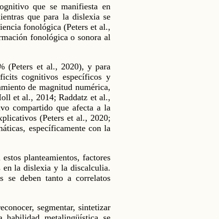
cognitivo que se manifiesta en
entras que para la dislexia se
encia fonológica (Peters et al.,
ormación fonológica o sonora al
% (Peters et al., 2020), y para
cits cognitivos específicos y
samiento de magnitud numérica,
ll et al., 2014; Raddatz et al.,
ivo compartido que afecta a la
licativos (Peters et al., 2020;
áticas, específicamente con la
 estos planteamientos, factores
en la dislexia y la discalculia.
s se deben tanto a correlatos
econocer, segmentar, sintetizar
 habilidad metalingüística se