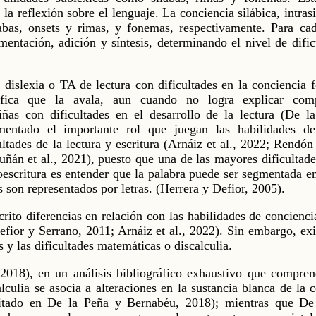
 la reflexión sobre el lenguaje. La conciencia silábica, intras
abas, onsets y rimas, y fonemas, respectivamente. Para ca
entación, adición y síntesis, determinando el nivel de dific
a dislexia o TA de lectura con dificultades en la conciencia
tífica que la avala, aun cuando no logra explicar comp
iñas con dificultades en el desarrollo de la lectura (De 
entado el importante rol que juegan las habilidades de
ultades de la lectura y escritura (Arnáiz et al., 2022; Rendón
uñán et al., 2021), puesto que una de las mayores dificultade
toescritura es entender que la palabra puede ser segmentada en
son representados por letras. (Herrera y Defior, 2005).
scrito diferencias en relación con las habilidades de concienc
Defior y Serrano, 2011; Arnáiz et al., 2022). Sin embargo, ex
 y las dificultades matemáticas o discalculia.
018), en un análisis bibliográfico exhaustivo que compren
lculia se asocia a alteraciones en la sustancia blanca de la 
 citado en De la Peña y Bernabéu, 2018); mientras que De