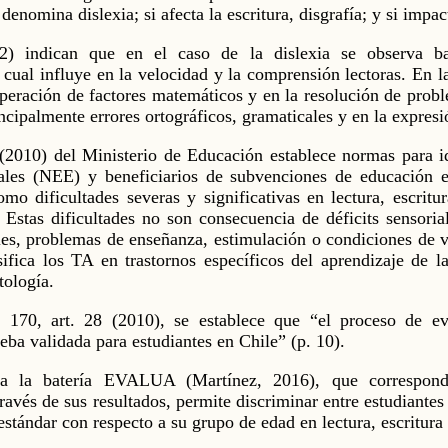
e denomina dislexia; si afecta la escritura, disgrafía; y si impa
2) indican que en el caso de la dislexia se observa ba
cual influye en la velocidad y la comprensión lectoras. En la 
cuperación de factores matemáticos y en la resolución de probl
incipalmente errores ortográficos, gramaticales y en la expresi
(2010) del Ministerio de Educación establece normas para id
ales (NEE) y beneficiarios de subvenciones de educación e
mo dificultades severas y significativas en lectura, escrit
Estas dificultades no son consecuencia de déficits sensorial
les, problemas de enseñanza, estimulación o condiciones de vu
sifica los TA en trastornos específicos del aprendizaje de la 
tología.
 170, art. 28 (2010), se establece que “el proceso de ev
eba validada para estudiantes en Chile” (p. 10).
ca la batería EVALUA (Martínez, 2016), que correspond
ravés de sus resultados, permite discriminar entre estudiantes
stándar con respecto a su grupo de edad en lectura, escritura