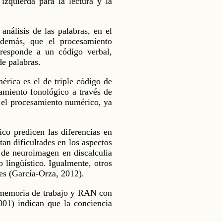
izquierda para la lectura y la
nálisis de las palabras, en el
además, que el procesamiento
responde a un código verbal,
de palabras.
rica es el de triple código de
amiento fonológico a través de
a el procesamiento numérico, ya
ico predicen las diferencias en
an dificultades en los aspectos
 de neuroimagen en discalculia
 lingüístico. Igualmente, otros
les (García-Orza, 2012).
, memoria de trabajo y RAN con
2001) indican que la conciencia