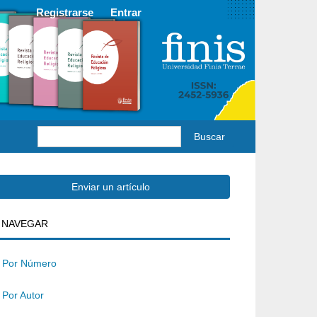
Registrarse
Entrar
Buscar
Enviar
Enviar un artículo
BUSQUEDA
NAVEGAR
un
rtículo
Por Número
Por Autor