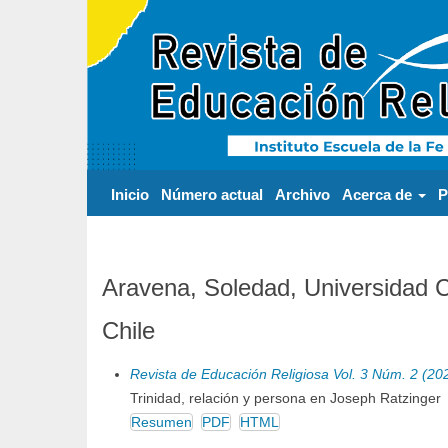
Navegación
principal
Contenido
principal
Barra
lateral
Inicio
Número actual
Archivo
Acerca de
P
Aravena, Soledad, Universidad C
Chile
Revista de Educación Religiosa Vol. 3 Núm. 2 (20
Trinidad, relación y persona en Joseph Ratzinger
Resumen
PDF
HTML