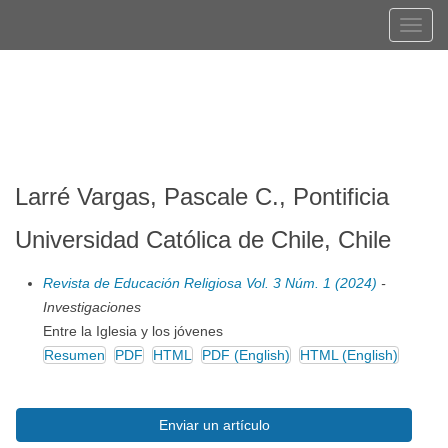
Navegación
Tog
principal
navi
Contenido
Registrarse
Entrar
principal
Barra
lateral
Larré Vargas, Pascale C., Pontificia
Universidad Católica de Chile, Chile
Revista de Educación Religiosa Vol. 3 Núm. 1 (2024)
-
Investigaciones
Entre la Iglesia y los jóvenes
Resumen
PDF
HTML
PDF (English)
HTML (English)
Enviar
Enviar un artículo