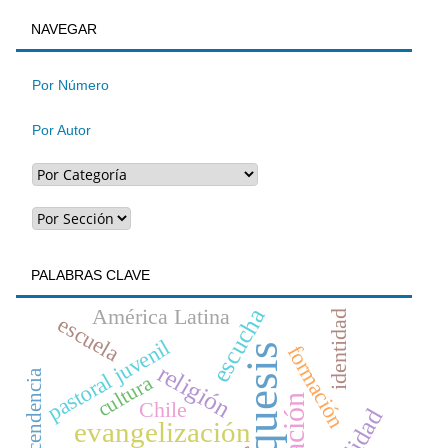
BUSQUEDA
NAVEGAR
un
artículo
Por Número
Por Autor
PALABRAS CLAVE
escucha
América Latina
identidad
escuela
pastoral juvenil
catequesis
formación
religión
trascendencia
cultura
Chile
evangelización