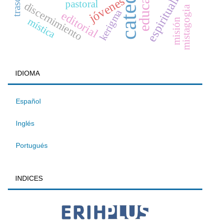
educación
espiritualidad
jóvenes
pastoral
discernimiento
mistagogia
kerigma
editorial
mística
misión
IDIOMA
Español
Inglés
Portugués
INDICES