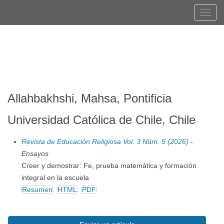
Navegación
Tog
principal
navi
Contenido
Registrarse
Entrar
principal
Barra
lateral
Allahbakhshi, Mahsa, Pontificia
Universidad Católica de Chile, Chile
Revista de Educación Religiosa Vol. 3 Núm. 5 (2026)
-
Ensayos
Creer y demostrar: Fe, prueba matemática y formación
integral en la escuela
Resumen
HTML
PDF