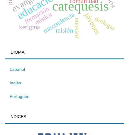
comunidad
catequesis
formación
mística
trascendencia
jóvenes
ecología
persona
kerigma
misión
IDIOMA
Español
Inglés
Portugués
INDICES