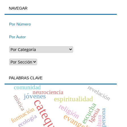
BUSQUEDA
NAVEGAR
un
artículo
Por Número
Por Autor
PALABRAS CLAVE
revelación
comunidad
neurociencia
jóvenes
mística
espiritualidad
catequesis
escucha
religión
formación
Iglesia
persona
ecología
cultura