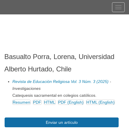
Navegación
Tog
principal
navi
Contenido
Registrarse
Entrar
principal
Barra
lateral
Basualto Porra, Lorena, Universidad
Alberto Hurtado, Chile
Revista de Educación Religiosa Vol. 3 Núm. 3 (2025)
-
Investigaciones
Catequesis sacramental en colegios católicos.
Resumen
PDF
HTML
PDF (English)
HTML (English)
Enviar
Enviar un artículo