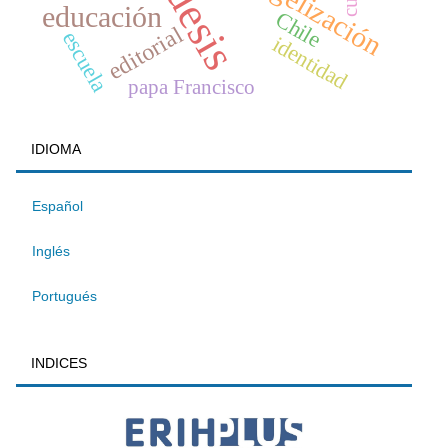
evangelización
educación
Chile
editorial
escuela
identidad
papa Francisco
IDIOMA
Español
Inglés
Portugués
INDICES