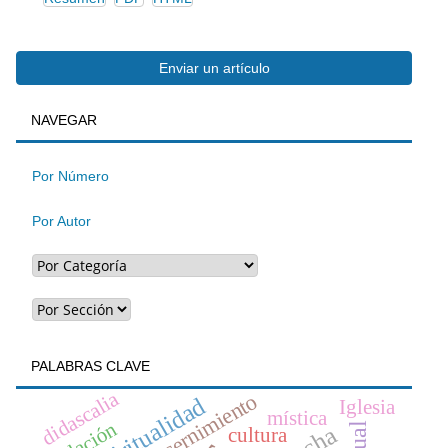
Enviar
Enviar un artículo
BUSQUEDA
NAVEGAR
un
artículo
Por Número
Por Autor
PALABRAS CLAVE
didascalia
discernimiento
espiritualidad
Iglesia
mística
cultura