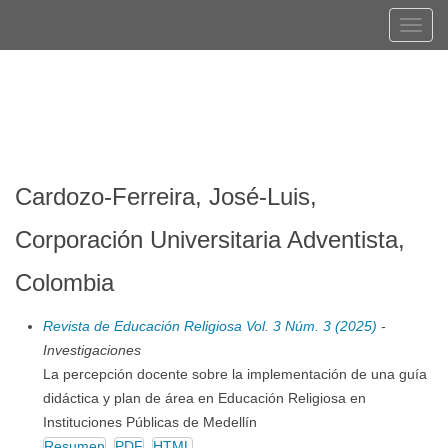
Navegación
Tog
principal
navi
Contenido
Registrarse
Entrar
principal
Barra
lateral
Cardozo-Ferreira, José-Luis,
Corporación Universitaria Adventista,
Colombia
Revista de Educación Religiosa Vol. 3 Núm. 3 (2025)
-
Investigaciones
La percepción docente sobre la implementación de una guía
didáctica y plan de área en Educación Religiosa en
Instituciones Públicas de Medellín
Resumen
PDF
HTML