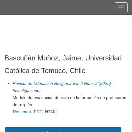
Navegación
Tog
principal
navi
Contenido
Registrarse
Entrar
principal
Barra
lateral
Bascuñán Muñoz, Jaime, Universidad
Católica de Temuco, Chile
Revista de Educación Religiosa Vol. 3 Núm. 3 (2025)
-
Investigaciones
Modelo de evaluación de ciclo en la formación de profesores
de religión.
Resumen
PDF
HTML