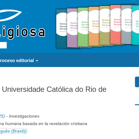
roceso editorial
a Universidade Católica do Rio de
a
25)
- Investigaciones
na humana basada en la revelación cristiana
uês (Brasil))