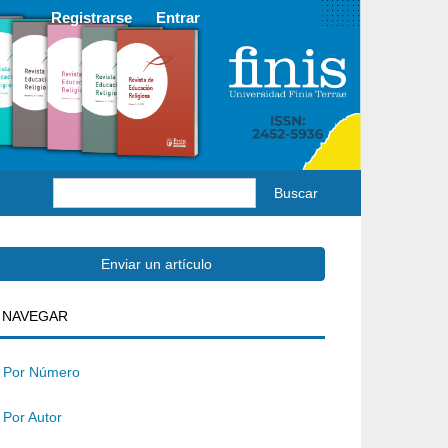
Registrarse
Entrar
Buscar
Enviar
Enviar un artículo
BUSQUEDA
NAVEGAR
un
rtículo
Por Número
Por Autor