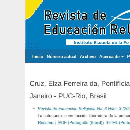
Navegación
principal
Contenido
principal
Barra
lateral
Inicio
Número actual
Archivo
Acerca de
P
Cruz, Elza Ferreira da, Pontifíci
Janeiro - PUC-Rio, Brasil
Revista de Educación Religiosa Vol. 3 Núm. 3 (20
La catequesis como acción liberadora de la perso
Resumen
PDF (Português (Brasil))
HTML (Portug