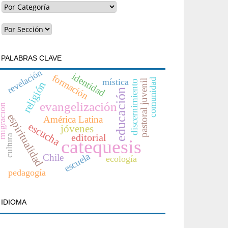
PALABRAS CLAVE
revelación
identidad
formación
comunidad
mística
pastoral juvenil
discernimiento
religión
educación
evangelización
gración
espiritualidad
América Latina
escucha
jóvenes
editorial
cultura
catequesis
escuela
Chile
ecología
pedagogía
IDIOMA