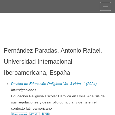
Navegación
Tog
principal
navi
Contenido
Registrarse
Entrar
principal
Barra
lateral
Fernández Paradas, Antonio Rafael,
Universidad Internacional
Iberoamericana, España
Revista de Educación Religiosa Vol. 3 Núm. 1 (2024)
-
Investigaciones
Educación Religiosa Escolar Católica en Chile. Análisis de
sus regulaciones y desarrollo curricular vigente en el
contexto latinoamericano
Resumen
HTML
PDF