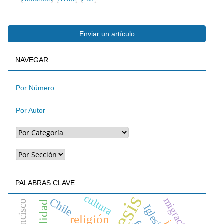
Enviar
Enviar un artículo
BUSQUEDA
NAVEGAR
un
artículo
Por Número
Por Autor
PALABRAS CLAVE
cultura
migración
Chile
Iglesia
religión