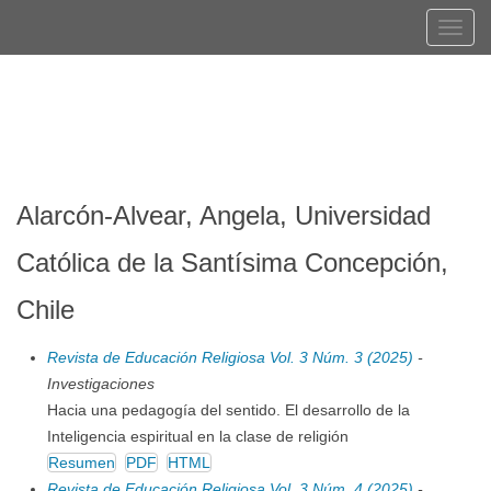
Navegación
Tog
principal
navi
Contenido
Registrarse
Entrar
principal
Barra
lateral
Alarcón-Alvear, Angela, Universidad
Católica de la Santísima Concepción,
Chile
Revista de Educación Religiosa Vol. 3 Núm. 3 (2025)
-
Investigaciones
Hacia una pedagogía del sentido. El desarrollo de la
Inteligencia espiritual en la clase de religión
Resumen
PDF
HTML
Revista de Educación Religiosa Vol. 3 Núm. 4 (2025)
-