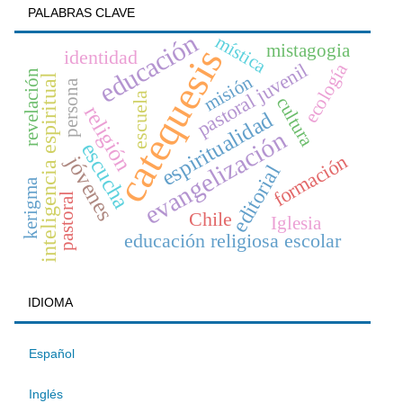
PALABRAS CLAVE
educación
mística
mistagogia
catequesis
identidad
ecología
pastoral juvenil
revelación
misión
inteligencia espiritual
persona
escuela
cultura
religión
espiritualidad
evangelización
escucha
formación
jóvenes
editorial
kerigma
pastoral
Chile
Iglesia
educación religiosa escolar
IDIOMA
Español
Inglés