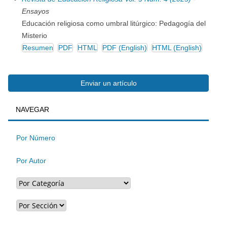
Ensayos
Educación religiosa como umbral litúrgico: Pedagogía del
Misterio
Resumen
PDF
HTML
PDF (English)
HTML (English)
Enviar
Enviar un artículo
BUSQUEDA
NAVEGAR
un
artículo
Por Número
Por Autor