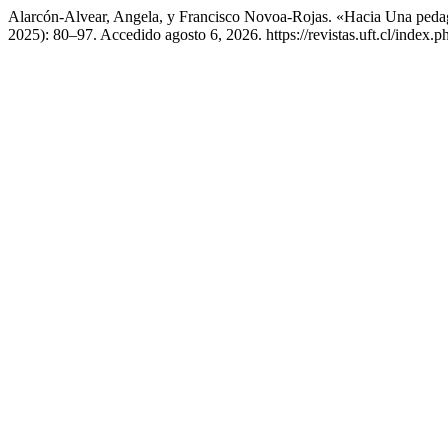
Alarcón-Alvear, Angela, y Francisco Novoa-Rojas. «Hacia Una pedago
2025): 80–97. Accedido agosto 6, 2026. https://revistas.uft.cl/index.ph