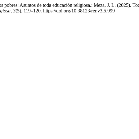
os pobres: Asuntos de toda educación religiosa.: Meza, J. L. (2025). Tod
giosa
,
3
(5), 119–120. https://doi.org/10.38123/rer.v3i5.999