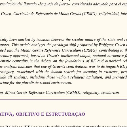
 formulación del llamado «lenguaje de fuera», considerado adecuado para el esp
 Gruen, Currículo de Referencia de Minas Gerais (CRMG), religiosidad, lai
cally been marked by tensions between the secular nature of the state and re
isputes. This article analyzes the paradigm shift proposed by Wolfgang Gruen
ated into the Minas Gerais Reference Curriculum (CRMG), contributing to t
mentary approach, based on Gruen’s intellectual output, national normativ
hematic centrality in the debate on the foundations of RE and historical r
e analysis indicates that one of Gruen’s contributions was to distinguish RE 
 category, associated with the human search for meaning in existence, pro
de all students, including those without religious affiliation, and provided
iate for the pluralistic school environment.
en, Minas Gerais Reference Curriculum (CRMG), religiosity, secularism
cativa, objetivo e estruturação
 Religioso (ER) na escola pública brasileira é marcada por uma longa e