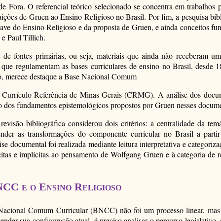
 Fora. O referencial teórico selecionado se concentra em trabalhos p
ições de Gruen ao Ensino Religioso no Brasil. Por fim, a pesquisa bib
chave do Ensino Religioso e da proposta de Gruen, e ainda conceitos f
 e Paul Tillich.
 de fontes primárias, ou seja, materiais que ainda não receberam um 
, que regulamentam as bases curriculares de ensino no Brasil, desde 
oso, merece destaque a Base Nacional Comum
Currículo Referência de Minas Gerais (CRMG). A análise dos documen
ão dos fundamentos epistemológicos propostos por Gruen nesses docum
revisão bibliográfica considerou dois critérios: a centralidade da t
eender as transformações do componente curricular no Brasil a part
e documental foi realizada mediante leitura interpretativa e categor
citas e implícitas ao pensamento de Wolfgang Gruen e à categoria de
CC e o Ensino Religioso
acional Comum Curricular (BNCC) não foi um processo linear, mas o 
nder sua configuração atual, é preciso analisar o percurso legislativo,