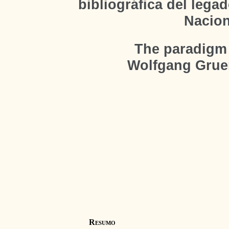
bibliográfica del lega
Nacion
The paradigm s
Wolfgang Gruen
Resumo