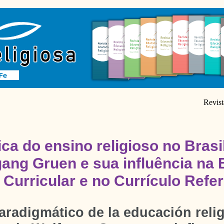
Revist
ca do ensino religioso no Brasil
gang Gruen e sua influência n
Curricular e no Currículo Refe
aradigmático de la educación relig