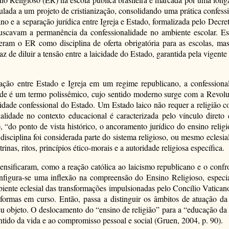
lada a um projeto de cristianização, consolidando uma prática confess
no e a separação jurídica entre Igreja e Estado, formalizada pelo Decr
buscavam a permanência da confessionalidade no ambiente escolar. Essa
ram o ER como disciplina de oferta obrigatória para as escolas, mas 
de diluir a tensão entre a laicidade do Estado, garantida pela vigente 
ação entre Estado e Igreja em um regime republicano, a confessiona
ade é um termo polissêmico, cujo sentido moderno surge com a Revolu
alidade confessional do Estado. Um Estado laico não requer a religião 
alidade no contexto educacional é caracterizada pelo vínculo direto 
 “do ponto de vista histórico, o ancoramento jurídico do ensino relig
sciplina foi considerada parte do sistema religioso, ou mesmo eclesial
as, ritos, princípios ético-morais e a autoridade religiosa específica.
ensificaram, como a reação católica ao laicismo republicano e o conf
nfigura-se uma inflexão na compreensão do Ensino Religioso, espe
ente eclesial das transformações impulsionadas pelo Concílio Vaticano 
ormas em curso. Então, passa a distinguir os âmbitos de atuação da
eu objeto. O deslocamento do “ensino de religião” para a “educação da
ntido da vida e ao compromisso pessoal e social (Gruen, 2004, p. 90).