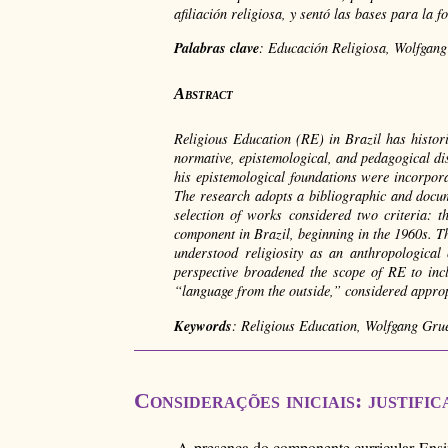
afiliación religiosa, y sentó las bases para la
Palabras clave
: Educación Religiosa, Wolfgang
Abstract
Religious Education (RE) in Brazil has histori
normative, epistemological, and pedagogical d
his epistemological foundations were incorpor
The research adopts a bibliographic and docu
selection of works considered two criteria: t
component in Brazil, beginning in the 1960s. Th
understood religiosity as an anthropological
perspective broadened the scope of RE to inclu
“language from the outside,” considered appropr
Keywords
: Religious Education, Wolfgang Gru
Considerações iniciais: justifi
A presença do componente curricular Ensino