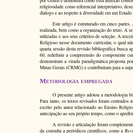
por Gruen e demonstra como essa inflexão contri
religiosidade como referencial interpretativo, 
diálogo e ao respeito à diversidade em um Estado 
Este artigo é estruturado em cinco partes. 
realizada, bem como a organização do texto. A seg
utilizadas e aos seus critérios de seleção. A te
Religioso nesse documento curricular, o qual não
quarta sessão desta revisão bibliográfica busca
60, redefiniu a compreensão do componente curr
demonstram a virada paradigmática proposta po
Minas Gerais (CRMG) e contribuíram para a supe
Metodologia empregada
O presente artigo adotou a metodologia bi
Para tanto, os textos revisados foram centrados
escrito pelo autor relacionado ao Ensino Religi
antecipação ao seu próprio tempo, como o aperfei
A revisão e articulação foram complementada
da consulta a periódicos científicos, como a
Revi