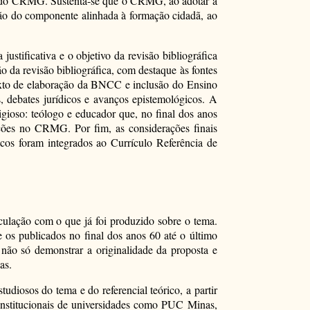
ção do CRMG. Sustenta-se que o CRMG, ao adotar a
são do componente alinhada à formação cidadã, ao
justificativa e o objetivo da revisão bibliográfica
o da revisão bibliográfica, com destaque às fontes
ntexto de elaboração da BNCC e inclusão do Ensino
s, debates jurídicos e avanços epistemológicos. A
gioso: teólogo e educador que, no final dos anos
ações no CRMG. Por fim, as considerações finais
os foram integrados ao Currículo Referência de
iculação com o que já foi produzido sobre o tema.
 os publicados no final dos anos 60 até o último
 não só demonstrar a originalidade da proposta e
as.
tudiosos do tema e do referencial teórico, a partir
institucionais de universidades como PUC Minas,