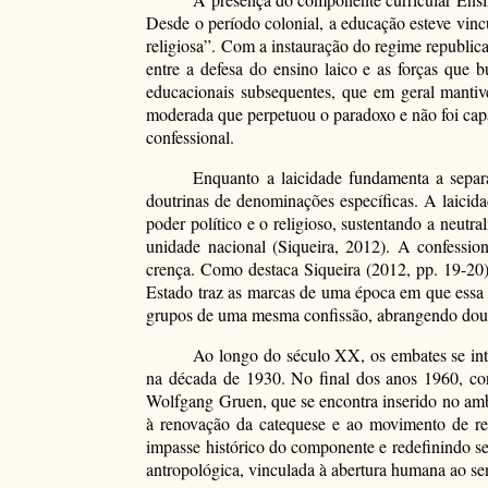
Desde o período colonial, a educação esteve vincu
religiosa”. Com a instauração do regime republica
entre a defesa do ensino laico e as forças que 
educacionais subsequentes, que em geral mantive
moderada que perpetuou o paradoxo e não foi capaz 
confessional.
Enquanto a laicidade fundamenta a separ
doutrinas de denominações específicas. A laicid
poder político e o religioso, sustentando a neutr
unidade nacional (Siqueira, 2012). A confession
crença. Como destaca Siqueira (2012, pp. 19-20),
Estado traz as marcas de uma época em que essa di
grupos de uma mesma confissão, abrangendo doutrin
Ao longo do século XX, os embates se int
na década de 1930. No final dos anos 1960, co
Wolfgang Gruen, que se encontra inserido no ambi
à renovação da catequese e ao movimento de ref
impasse histórico do componente e redefinindo s
antropológica, vinculada à abertura humana ao se