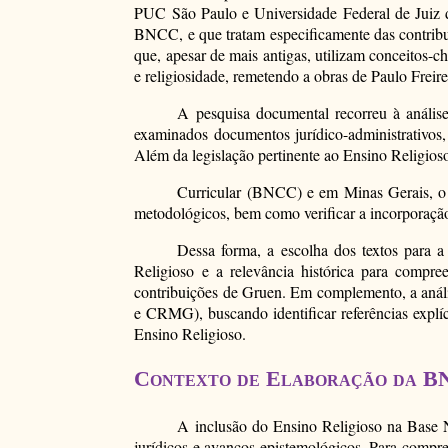
PUC São Paulo e Universidade Federal de Juiz de
BNCC, e que tratam especificamente das contribu
que, apesar de mais antigas, utilizam conceitos-
e religiosidade, remetendo a obras de Paulo Freire
A pesquisa documental recorreu à análise
examinados documentos jurídico-administrativos
Além da legislação pertinente ao Ensino Religi
Curricular (BNCC) e em Minas Gerais, o 
metodológicos, bem como verificar a incorporaç
Dessa forma, a escolha dos textos para a 
Religioso e a relevância histórica para compr
contribuições de Gruen. Em complemento, a anális
e CRMG), buscando identificar referências explí
Ensino Religioso.
Contexto de Elaboração da BN
A inclusão do Ensino Religioso na Base N
jurídicos e avanços epistemológicos. Para compree