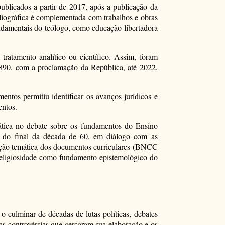
ublicados a partir de 2017, após a publicação da
liográfica é complementada com trabalhos e obras
undamentais do teólogo, como educação libertadora
tratamento analítico ou científico. Assim, foram
1890, com a proclamação da República, até 2022.
tos permitiu identificar os avanços jurídicos e
entos.
emática no debate sobre os fundamentos do Ensino
ir do final da década de 60, em diálogo com as
ização temática dos documentos curriculares (BNCC
 religiosidade como fundamento epistemológico do
culminar de décadas de lutas políticas, debates
 as controvérsias que cercaram sua elaboração e os