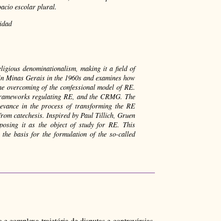
acio escolar plural.
cidad
ligious denominationalism, making it a field of
 in Minas Gerais in the 1960s and examines how
he overcoming of the confessional model of RE.
e frameworks regulating RE, and the CRMG. The
elevance in the process of transforming the RE
from catechesis. Inspired by Paul Tillich, Gruen
posing it as the object of study for RE. This
 the basis for the formulation of the so-called
 complexa trajetória de disputas e controvérsias.