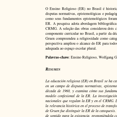
O Ensino Religioso (ER) no Brasil é historic
disputas normativas, epistemológicas e pedagóg
como seus fundamentos epistemológicos foram
ER. A pesquisa adota abordagem bibliográfic
CRMG. A seleção das obras considerou dois cri
componente curricular no Brasil, a partir da dé
Gruen compreendeu a religiosidade como catego
perspectiva ampliou o alcance do ER para todos
adequada ao espaço escolar plural.
Palavras-chave
: Ensino Religioso, Wolfgang G
Resumen
La educación religiosa (ER) en Brasil se ha car
en un campo de disputas normativas, epistemo
década de 1960, y examina cómo sus fundame
modelo confesional de la ER. La investigació
nacionales que regulan la ER y en el CRMG. La 
la relevancia histórica en el proceso de transf
de Gruen fue distinguir la ER de la catequesis
de sentido para la existencia, proponiéndola c