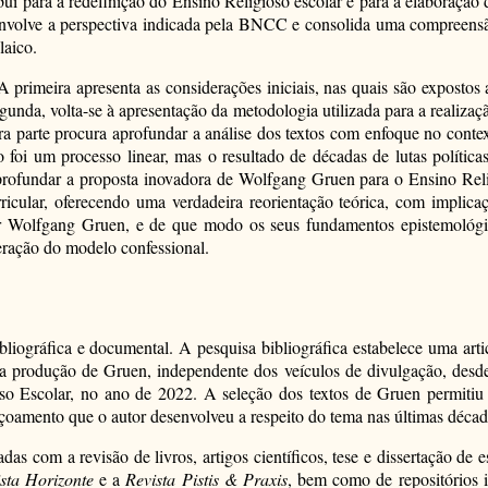
bui para a redefinição do Ensino Religioso escolar e para a elabora
desenvolve a perspectiva indicada pela BNCC e consolida uma compreen
laico.
A primeira apresenta as considerações iniciais, nas quais são expostos a 
unda, volta-se à apresentação da metodologia utilizada para a realizaçã
rceira parte procura aprofundar a análise dos textos com enfoque no co
 foi um processo linear, mas o resultado de décadas de lutas política
 aprofundar a proposta inovadora de Wolfgang Gruen para o Ensino Reli
icular, oferecendo uma verdadeira reorientação teórica, com implic
r Wolfgang Gruen, e de que modo os seus fundamentos epistemológic
ração do modelo confessional.
bliográfica e documental. A pesquisa bibliográfica estabelece uma art
 na produção de Gruen, independente dos veículos de divulgação, desde
oso Escolar, no ano de 2022. A seleção dos textos de Gruen permitiu
çoamento que o autor desenvolveu a respeito do tema nas últimas décad
s com a revisão de livros, artigos científicos, tese e dissertação de es
sta Horizonte
e a
Revista Pistis & Praxis
, bem como de repositórios 