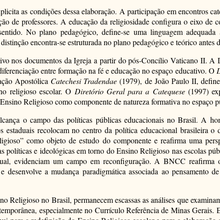
plicita as condições dessa elaboração. A participação em encontros cat
ção de professores. A educação da religiosidade configura o eixo de
ntido. No plano pedagógico, define-se uma linguagem adequada ao
istinção encontra-se estruturada no plano pedagógico e teórico antes d
ivo nos documentos da Igreja a partir do pós-Concílio Vaticano II. A
 diferenciação entre formação na fé e educação no espaço educativo. O
D
tação Apostólica
Catechesi Tradendae
(1979), de João Paulo II, defin
ino religioso escolar. O
Diretório Geral para a Catequese
(1997) exp
o Ensino Religioso como componente de natureza formativa no espaço p
alcança o campo das políticas públicas educacionais no Brasil. A 
estaduais recolocam no centro da política educacional brasileira o 
ioso” como objeto de estudo do componente e reafirma uma perspect
utas políticas e ideológicas em torno do Ensino Religioso nas escolas pú
dual, evidenciam um campo em reconfiguração. A BNCC reafirma o ca
e desenvolve a mudança paradigmática associada ao pensamento de G
no Religioso no Brasil, permanecem escassas as análises que examina
emporânea, especialmente no Currículo Referência de Minas Gerais. Est