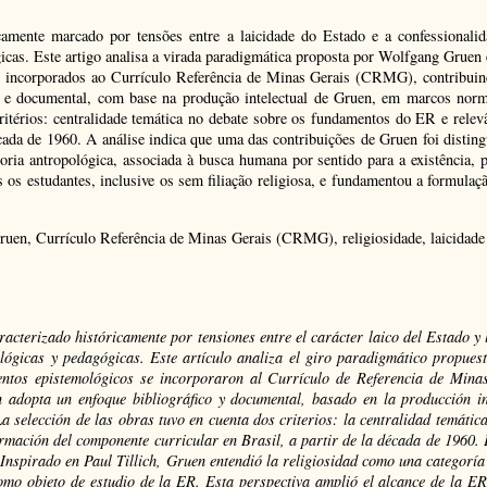
amente marcado por tensões entre a laicidade do Estado e a confessionali
icas. Este artigo analisa a virada paradigmática proposta por Wolfgang Grue
 incorporados ao Currículo Referência de Minas Gerais (CRMG), contribuind
a e documental, com base na produção intelectual de Gruen, em marcos norm
térios: centralidade temática no debate sobre os fundamentos do ER e relevâ
cada de 1960. A análise indica que uma das contribuições de Gruen foi distin
ria antropológica, associada à busca humana por sentido para a existência
 os estudantes, inclusive os sem filiação religiosa, e fundamentou a formula
ruen, Currículo Referência de Minas Gerais (CRMG), religiosidade, laicidade
acterizado históricamente por tensiones entre el carácter laico del Estado y l
lógicas y pedagógicas. Este artículo analiza el giro paradigmático propue
ntos epistemológicos se incorporaron al Currículo de Referencia de Mina
n adopta un enfoque bibliográfico y documental, basado en la producción i
selección de las obras tuvo en cuenta dos criterios: la centralidad temátic
ormación del componente curricular en Brasil, a partir de la década de 1960. 
. Inspirado en Paul Tillich, Gruen entendió la religiosidad como una categor
omo objeto de estudio de la ER. Esta perspectiva amplió el alcance de la ER 