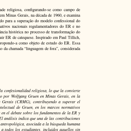
dade religiosa, configurando-se como campo de
n em Minas Gerais, na década de 1960, e examina
o para a superação do modelo confessional do
ativos nacionais regulamentadores do ER e no
ncia histórica no processo de transformação do
guir ER de catequese. Inspirado em Paul Tillich,
, propondo-a como objeto de estudo do ER. Essa
ção da chamada “linguagem de fora”, considerada
a confesionalidad religiosa, lo que la convierte
sto por Wolfgang Gruen en Minas Gerais, en la
s Gerais (CRMG), contribuyendo a superar el
ntelectual de Gruen, en los marcos normativos
a en el debate sobre los fundamentos de la ER y
El análisis indica que una de las contribuciones
ía antropológica, asociada a la búsqueda humana
a todos los estudiantes, incluidos aquellos sin