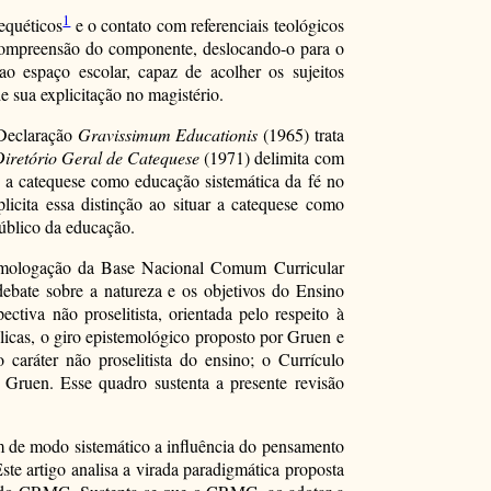
1
equéticos
e o contato com referenciais teológicos
 compreensão do componente, deslocando-o para o
 espaço escolar, capaz de acolher os sujeitos
e sua explicitação no magistério.
 Declaração
Gravissimum Educationis
(1965) trata
iretório Geral de Catequese
(1971) delimita com
e a catequese como educação sistemática da fé no
licita essa distinção ao situar a catequese como
úblico da educação.
homologação da Base Nacional Comum Curricular
debate sobre a natureza e os objetivos do Ensino
iva não proselitista, orientada pelo respeito à
blicas, o giro epistemológico proposto por Gruen e
ráter não proselitista do ensino; o Currículo
ruen. Esse quadro sustenta a presente revisão
m de modo sistemático a influência do pensamento
e artigo analisa a virada paradigmática proposta