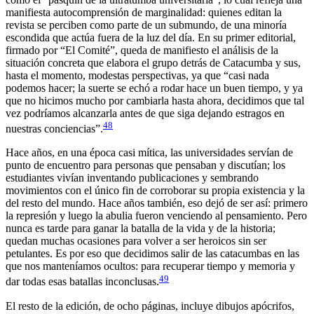
manifiesta autocomprensión de marginalidad: quienes editan la
revista se perciben como parte de un submundo, de una minoría
escondida que actúa fuera de la luz del día. En su primer editorial,
firmado por “El Comité”, queda de manifiesto el análisis de la
situación concreta que elabora el grupo detrás de
Catacumba
y sus,
hasta el momento, modestas perspectivas, ya que “casi nada
podemos hacer; la suerte se echó a rodar hace un buen tiempo, y ya
que no hicimos mucho por cambiarla hasta ahora, decidimos que tal
vez podríamos alcanzarla antes de que siga dejando estragos en
48
nuestras conciencias”.
Hace años, en una época casi mítica, las universidades servían de
punto de encuentro para personas que pensaban y discutían; los
estudiantes vivían inventando publicaciones y sembrando
movimientos con el único fin de corroborar su propia existencia y la
del resto del mundo. Hace años también, eso dejó de ser así: primero
la represión y luego la abulia fueron venciendo al pensamiento. Pero
nunca es tarde para ganar la batalla de la vida y de la historia;
quedan muchas ocasiones para volver a ser heroicos sin ser
petulantes. Es por eso que decidimos salir de las catacumbas en las
que nos manteníamos ocultos: para recuperar tiempo y memoria y
49
dar todas esas batallas inconclusas.
El resto de la edición, de ocho páginas, incluye dibujos apócrifos,