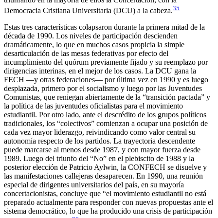
35
Democracia Cristiana Universitaria (DCU) a la cabeza.
Estas tres características colapsaron durante la primera mitad de la
década de 1990. Los niveles de participación descienden
dramáticamente, lo que en muchos casos propicia la simple
desarticulación de las mesas federativas por efecto del
incumplimiento del quórum previamente fijado y su reemplazo por
dirigencias interinas, en el mejor de los casos. La DCU gana la
FECH —y otras federaciones— por última vez en 1990 y es luego
desplazada, primero por el socialismo y luego por las Juventudes
Comunistas, que reniegan abiertamente de la “transición pactada” y
la política de las juventudes oficialistas para el movimiento
estudiantil. Por otro lado, ante el descrédito de los grupos políticos
tradicionales, los “colectivos” comienzan a ocupar una posición de
cada vez mayor liderazgo, reivindicando como valor central su
autonomía respecto de los partidos. La trayectoria descendente
puede marcarse al menos desde 1987, y con mayor fuerza desde
1989. Luego del triunfo del “No” en el plebiscito de 1988 y la
posterior elección de Patricio Aylwin, la CONFECH se disuelve y
las manifestaciones callejeras desaparecen. En 1990, una reunión
especial de dirigentes universitarios del país, en su mayoría
concertacionistas, concluye que “el movimiento estudiantil no está
preparado actualmente para responder con nuevas propuestas ante el
sistema democrático, lo que ha producido una crisis de participación