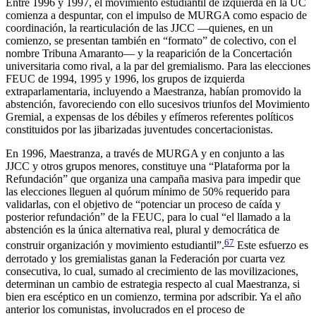
Entre 1996 y 1997, el movimiento estudiantil de izquierda en la UC
comienza a despuntar, con el impulso de MURGA como espacio de
coordinación, la rearticulación de las JJCC —quienes, en un
comienzo, se presentan también en “formato” de colectivo, con el
nombre Tribuna Amaranto— y la reaparición de la Concertación
universitaria como rival, a la par del gremialismo. Para las elecciones
FEUC de 1994, 1995 y 1996, los grupos de izquierda
extraparlamentaria, incluyendo a Maestranza, habían promovido la
abstención, favoreciendo con ello sucesivos triunfos del Movimiento
Gremial, a expensas de los débiles y efímeros referentes políticos
constituidos por las jibarizadas juventudes concertacionistas.
En 1996, Maestranza, a través de MURGA y en conjunto a las
JJCC y otros grupos menores, constituye una “Plataforma por la
Refundación” que organiza una campaña masiva para impedir que
las elecciones lleguen al quórum mínimo de 50% requerido para
validarlas, con el objetivo de “potenciar un proceso de caída y
posterior refundación” de la FEUC, para lo cual “el llamado a la
abstención es la única alternativa real, plural y democrática de
67
construir organización y movimiento estudiantil”.
Este esfuerzo es
derrotado y los gremialistas ganan la Federación por cuarta vez
consecutiva, lo cual, sumado al crecimiento de las movilizaciones,
determinan un cambio de estrategia respecto al cual Maestranza, si
bien era escéptico en un comienzo, termina por adscribir. Ya el año
anterior los comunistas, involucrados en el proceso de