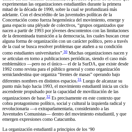
experimentan las organizaciones estudiantiles durante la primera
mitad de la década de 1990, sobre la cual se profundizará más
adelante. Con el descrédito de las juventudes políticas de la
Concertación como fuerza hegemónica del movimiento, emerge y
gana espacio una pléyade de colectivos, “grupos organizados que
nacen a partir de 1993 por jóvenes descontentos con las limitaciones
de la denominada transición a la democracia, los cuales buscan crear
alguna forma de organización con un carácter político, pero a través
de la cual se busca resolver problemas que atañen a su condición
30
como estudiantes universitarios”.
Muchas organizaciones nacen y
se articulan en torno a publicaciones periódicas, siendo el caso más
emblemático —pero no el único— el de la SurDA, que existe desde
1992 como revista para el público general y como organización
semiclandestina que organiza “frentes de masas” operando bajo
31
diferentes nombres en distintos espacios.
Luego de alcanzar su
punto más bajo hacia 1993, el movimiento estudiantil inicia un ciclo
ascendente propulsado por la capacidad de movilización de las
32
organizaciones de base.
Es precisamente en este contexto que
cobra protagonismo político, social y cultural la izquierda radical y
revolucionaria —o extraparlamentaria, considerando a las
Juventudes Comunistas— dentro del movimiento estudiantil, y que
emergen expresiones como
Catacumba
.
La organización estudiantil a principios de los ‘90