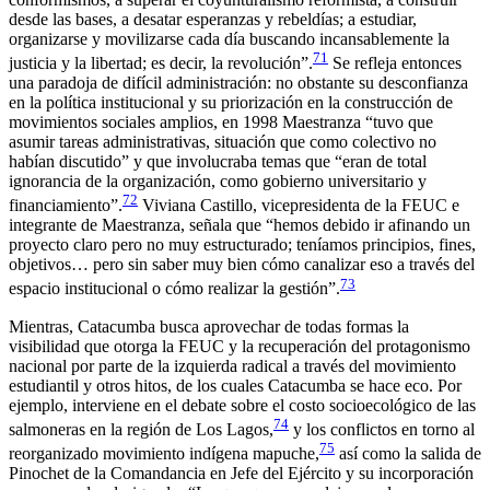
desde las bases, a desatar esperanzas y rebeldías; a estudiar,
organizarse y movilizarse cada día buscando incansablemente la
71
justicia y la libertad; es decir, la revolución”.
Se refleja entonces
una paradoja de difícil administración: no obstante su desconfianza
en la política institucional y su priorización en la construcción de
movimientos sociales amplios, en 1998 Maestranza “tuvo que
asumir tareas administrativas, situación que como colectivo no
habían discutido” y que involucraba temas que “eran de total
ignorancia de la organización, como gobierno universitario y
72
financiamiento”.
Viviana Castillo, vicepresidenta de la FEUC e
integrante de Maestranza, señala que “hemos debido ir afinando un
proyecto claro pero no muy estructurado; teníamos principios, fines,
objetivos… pero sin saber muy bien cómo canalizar eso a través del
73
espacio institucional o cómo realizar la gestión”.
Mientras,
Catacumba
busca aprovechar de todas formas la
visibilidad que otorga la FEUC y la recuperación del protagonismo
nacional por parte de la izquierda radical a través del movimiento
estudiantil y otros hitos, de los cuales
Catacumba
se hace eco. Por
ejemplo, interviene en el debate sobre el costo socioecológico de las
74
salmoneras en la región de Los Lagos,
y los conflictos en torno al
75
reorganizado movimiento indígena mapuche,
así como la salida de
Pinochet de la Comandancia en Jefe del Ejército y su incorporación