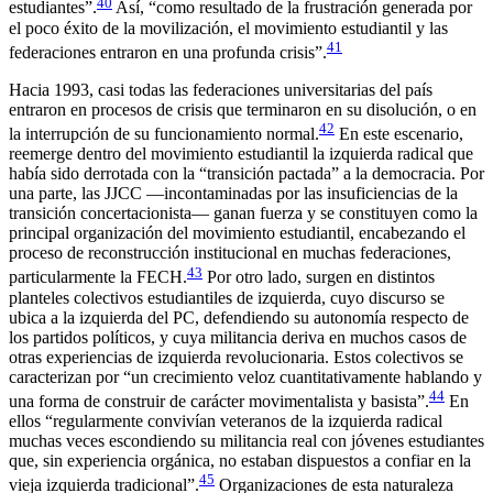
40
estudiantes”.
Así, “como resultado de la frustración generada por
el poco éxito de la movilización, el movimiento estudiantil y las
41
federaciones entraron en una profunda crisis”.
Hacia 1993, casi todas las federaciones universitarias del país
entraron en procesos de crisis que terminaron en su disolución, o en
42
la interrupción de su funcionamiento normal.
En este escenario,
reemerge dentro del movimiento estudiantil la izquierda radical que
había sido derrotada con la “transición pactada” a la democracia. Por
una parte, las JJCC —incontaminadas por las insuficiencias de la
transición concertacionista— ganan fuerza y se constituyen como la
principal organización del movimiento estudiantil, encabezando el
proceso de reconstrucción institucional en muchas federaciones,
43
particularmente la FECH.
Por otro lado, surgen en distintos
planteles colectivos estudiantiles de izquierda, cuyo discurso se
ubica a la izquierda del PC, defendiendo su autonomía respecto de
los partidos políticos, y cuya militancia deriva en muchos casos de
otras experiencias de izquierda revolucionaria. Estos colectivos se
caracterizan por “un crecimiento veloz cuantitativamente hablando y
44
una forma de construir de carácter movimentalista y basista”.
En
ellos “regularmente convivían veteranos de la izquierda radical
muchas veces escondiendo su militancia real con jóvenes estudiantes
que, sin experiencia orgánica, no estaban dispuestos a confiar en la
45
vieja izquierda tradicional”.
Organizaciones de esta naturaleza