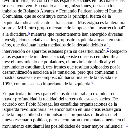
revolucionaria, así como de los espacios sociales en los cuales ellas
se desenvuelven. En cuanto a las organizaciones, destacan los
trabajos de Rolando Álvarez y Fernando Pairican sobre el Partido
Comunista, que se constituye como la principal fuerza de la
5
izquierda radical crítica de la transición.
Más exigua es la literatura
sobre el MIR, otro grupo relevante de la oposición “insurreccional”
6
a la dictadura,
mientras que recientemente han emergido diversas
investigaciones relativas a los grupos de izquierda armada en estos
años, que declinan hacia mediados de la década debido a la
7
intervención de aparatos estatales para su desarticulación.
Respecto
a los espacios de incidencia social, existe consenso en identificar
tres: el movimiento de pobladores, el movimiento sindical y el
movimiento estudiantil, tres frentes que resultan golpeados por la
desmovilización asociada a la transición, pero que comienzan a
mostrar señales de recomposición hacia finales de la década de
8
1990, con un ascenso importante de la izquierda.
En particular, interesa para efectos de este trabajo examinar en
mayor profundidad la realidad del tercero de estos espacios. De
acuerdo con Fabio Moraga, las escuálidas organizaciones de la
izquierda revolucionaria “se encontraban en una crisis estratégica
ante la imposibilidad de impulsar sus propuestas radicales en el
nuevo escenario político, pero encontraron momentáneamente en el
9
movimiento estudiantil las posibilidades de tener mayor influencia”.