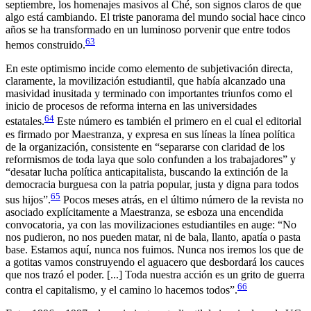
septiembre, los homenajes masivos al Ché, son signos claros de que
algo está cambiando. El triste panorama del mundo social hace cinco
años se ha transformado en un luminoso porvenir que entre todos
63
hemos construido.
En este optimismo incide como elemento de subjetivación directa,
claramente, la movilización estudiantil, que había alcanzado una
masividad inusitada y terminado con importantes triunfos como el
inicio de procesos de reforma interna en las universidades
64
estatales.
Este número es también el primero en el cual el editorial
es firmado por Maestranza, y expresa en sus líneas la línea política
de la organización, consistente en “separarse con claridad de los
reformismos de toda laya que solo confunden a los trabajadores” y
“desatar lucha política anticapitalista, buscando la extinción de la
democracia burguesa con la patria popular, justa y digna para todos
65
sus hijos”.
Pocos meses atrás, en el último número de la revista no
asociado explícitamente a Maestranza, se esboza una encendida
convocatoria, ya con las movilizaciones estudiantiles en auge: “No
nos pudieron, no nos pueden matar, ni de bala, llanto, apatía o pasta
base. Estamos aquí, nunca nos fuimos. Nunca nos iremos los que de
a gotitas vamos construyendo el aguacero que desbordará los cauces
que nos trazó el poder. [...] Toda nuestra acción es un grito de guerra
66
contra el capitalismo, y el camino lo hacemos todos”.