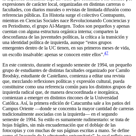
expresiones de carácter local, organizadas en distintas carreras o
facultades, con diarios murales o revistas de limitada difusión como
referencias públicas. En Historia surge el colectivo Contrapunto,
mientras en Ciencias Sociales nace Revolucionando Conciencias y
en Periodismo, el grupo Al-Margen. Todos son pequeños y apenas
cuentan con alguna estructura orgánica interna; comparten la
desconfianza de las juventudes políticas, la crítica a la transición y
una identidad política de izquierda, aunque “estos grupos
emergentes dentro de la UC tienen, en sus primeros meses de vida,
47
un escollo insalvable: apenas se conocen entre ellos”.
En este contexto, durante el segundo semestre de 1994, un pequeño
grupo de estudiantes de distintas facultades organizado por Camilo
Brodsky, estudiante de Castellano, comienza a editar una revista
que, mezclando reflexiones políticas y expresión cultural, pueda
constituirse como una referencia común para los distintos grupos de
izquierda radical que, de manera descoordinada e inorgánica,
comienzan a emerger en distintos rincones de la Universidad
Católica. Así, la primera edición de
Catacumba
sale a los patios del
Campus Oriente —donde se concentra la mayor cantidad de carreras
tradicionalmente asociadas con la izquierda— en el segundo
semestre de 1994. Su estilo es sumamente rudimentario: se trata de
hojas frágiles, sin más encuadernación que el doblaje de las
fotocopias y con muchas de sus páginas escritas a mano. Se define
como el “pasquín de la ultratumba universitaria”, lo cual refleja una