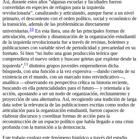
Así, durante estos años “algunas escuelas y facultades fueron
convertidas en especies de refugios para la izquierda
revolucionaria”, canalizando y articulando, aunque fuese a un nivel
primario, el descontento con el orden político, social y económico de
la transición, además de las problemáticas directamente
10
universitarias.
En esta línea, una de las principales formas de
articulación, expresión y dinamización de la organización estudiantil
de la izquierda revolucionaria fue a través de revistas, boletines y
publicaciones con variable nivel de periodicidad y precariedad en su
formato. Si bien “no hubo una gran producción teórica que
comprendiera el nuevo orden y buscase grietas que explotar desde la
11
izquierda”,
distintos grupos juveniles emprendieron dicha
búsqueda, con una función a la vez expresiva —dando cuenta de su
existencia en el mundo, con un marcado tono reivindicativo—,
analítica —observando en perspectiva crítica su historia reciente,
buscando en ella potencialidades para el futuro— y orientada a la
acción, apostando a ser un nodo de organización, reclutamiento y
proyección de una alternativa. Así, recogiendo una tradición de larga
data sobre la relevancia de las publicaciones escritas como nodos de
articulación para la organización estudiantil, fueron capaces de
elaborar discursos y coordinar formas de acción para la
reconstrucción de un espacio político que había llegado a una crisis
profunda con la transición a la democracia.
Este trabajo explora este fenómeno histórico a través del estudio