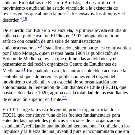
chileno. En palabras de Ricardo Brodsky, “el desarrollo del
movimiento estudiantil ha estado vinculado a la existencia de
revistas en las que abunda la poesía, los ensayos, los dibujos y el
19
desorden”.
De acuerdo con Eduardo Valenzuela, la primera revista estudiantil
chilena en publicarse fue
El Pito
, en 1907, adoptando un tono
satírico con ocasión de una serie de manifestaciones
20
anticonservadoras.
Esta afirmación, sin embargo, es controvertida
por Fabio Moraga, quien rastrea hasta 1904 la publicación del
Boletín de Medicina
, revista que difunde las actividades y el
pensamiento del recién organizado Centro de Estudiantes de
21
Medicina.
En cualquier caso, los autores coinciden acerca de la
centralidad que adquieren las publicaciones en el origen del
movimiento estudiantil, y en especial de su organización por
antonomasia: la Federación de Estudiantes de Chile (FECH), que
hasta la década de 1920, agrupa casi la totalidad de los estudiantes
22
de educación superior en Chile.
En 1911 surge la revista
Juventud
, primer órgano oficial de la
FECH, que constituye “una de las fuentes fundamentales para
entender las inquietudes políticas y sociales de la organización
estudiantil”, reflejando una inquietud generacional “confiada en los
impulsos y la fuerza de una juventud pura e incontaminada que era