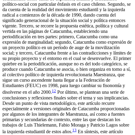
político-social con particular énfasis en el caso chileno. Segundo, se
da cuenta de la realidad del movimiento estudiantil y la izquierda
radical a comienzos de la década de 1990, dando cuenta del
significado generacional de la situación social y política entonces
vigente. Tercero, se recorre la propuesta estética, política y cultural
vertida en las páginas de
Catacumba
, estableciendo una
periodificación en tres partes: primero,
Catacumba
como una
expresión de marginalidad; segundo,
Catacumba
como expresión de
un proyecto político en un período de auge de la movilización
social; y tercero,
Catacumba
frente a las contradicciones y límites de
su propio proyecto y el entorno en el cual se desenvuelve. El primer
quiebre en la periodificación, aunque no es del todo categórico, se
produce cuando
Catacumba
se asocia, o bien organiza en torno a sí,
al colectivo político de izquierda revolucionaria Maestranza, que
sigue un curso ascendente hasta llegar a la Federación de
Estudiantes (FEUC) en 1998, para luego cambiar su fisonomía y
12
disolverse en el año 2000.
Por último, se plantean una serie de
conclusiones y reflexiones finales sobre el tema y sus implicancias.
Desde un punto de vista metodológico, este artículo recurre
especialmente a versiones originales de
Catacumba
proporcionadas
por algunos de los integrantes de Maestranza, así como a fuentes
primarias y secundarias de contexto, entre las que destacan los
trabajos de Luis Thielemann, Fabio Moraga y Patricio Lagos sobre
13
la izquierda estudiantil de estos años.
En síntesis, este artículo