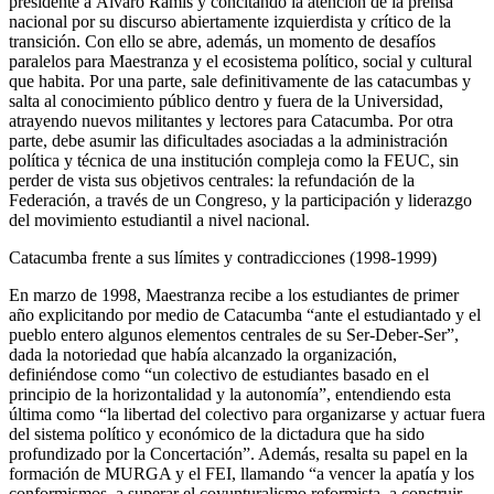
presidente a Álvaro Ramis y concitando la atención de la prensa
nacional por su discurso abiertamente izquierdista y crítico de la
transición. Con ello se abre, además, un momento de desafíos
paralelos para Maestranza y el ecosistema político, social y cultural
que habita. Por una parte, sale definitivamente de las catacumbas y
salta al conocimiento público dentro y fuera de la Universidad,
atrayendo nuevos militantes y lectores para
Catacumba
. Por otra
parte, debe asumir las dificultades asociadas a la administración
política y técnica de una institución compleja como la FEUC, sin
perder de vista sus objetivos centrales: la refundación de la
Federación, a través de un Congreso, y la participación y liderazgo
del movimiento estudiantil a nivel nacional.
Catacumba
frente a sus límites y contradicciones (1998-1999)
En marzo de 1998, Maestranza recibe a los estudiantes de primer
año explicitando por medio de
Catacumba
“ante el estudiantado y el
pueblo entero algunos elementos centrales de su Ser-Deber-Ser”,
dada la notoriedad que había alcanzado la organización,
definiéndose como “un colectivo de estudiantes basado en el
principio de la horizontalidad y la autonomía”, entendiendo esta
última como “la libertad del colectivo para organizarse y actuar fuera
del sistema político y económico de la dictadura que ha sido
profundizado por la Concertación”. Además, resalta su papel en la
formación de MURGA y el FEI, llamando “a vencer la apatía y los
conformismos, a superar el coyunturalismo reformista, a construir