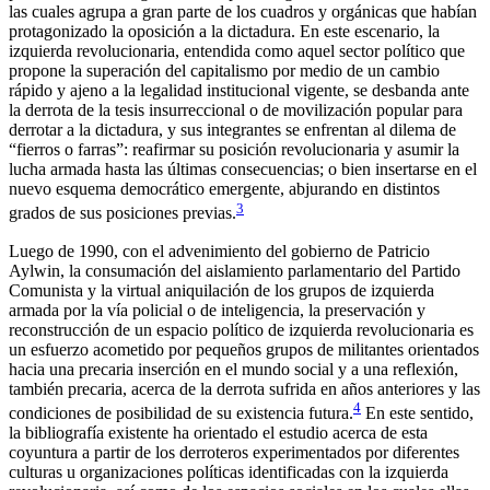
las cuales agrupa a gran parte de los cuadros y orgánicas que habían
protagonizado la oposición a la dictadura. En este escenario, la
izquierda revolucionaria, entendida como aquel sector político que
propone la superación del capitalismo por medio de un cambio
rápido y ajeno a la legalidad institucional vigente, se desbanda ante
la derrota de la tesis insurreccional o de movilización popular para
derrotar a la dictadura, y sus integrantes se enfrentan al dilema de
“fierros o farras”: reafirmar su posición revolucionaria y asumir la
lucha armada hasta las últimas consecuencias; o bien insertarse en el
nuevo esquema democrático emergente, abjurando en distintos
3
grados de sus posiciones previas.
Luego de 1990, con el advenimiento del gobierno de Patricio
Aylwin, la consumación del aislamiento parlamentario del Partido
Comunista y la virtual aniquilación de los grupos de izquierda
armada por la vía policial o de inteligencia, la preservación y
reconstrucción de un espacio político de izquierda revolucionaria es
un esfuerzo acometido por pequeños grupos de militantes orientados
hacia una precaria inserción en el mundo social y a una reflexión,
también precaria, acerca de la derrota sufrida en años anteriores y las
4
condiciones de posibilidad de su existencia futura.
En este sentido,
la bibliografía existente ha orientado el estudio acerca de esta
coyuntura a partir de los derroteros experimentados por diferentes
culturas u organizaciones políticas identificadas con la izquierda