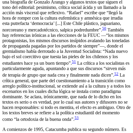
una biografía de Gonzalo Arango y algunos textos que siguen el
tono del editorial: pesimismo, crítica social ácida y un llamado a la
acción más visceral que reflexivo. “Rafael” escribe que “llegó la
hora de romper con la cultura eufemística y amnésica que irradia
esta putrefacta ‘democracia’ [...] Este Chile plástico, jaguariano,
50
norcoreano y mercadotécnico, salpica podredumbre”.
También
hay referencias irónicas a las elecciones de la FEUC —“los mismos
protagonistas, los mismos discursos insípidos avalando las toneladas
de propaganda pagadas por los partidos de siempre”—, donde el
gremialismo había derrotado a la Juventud Socialista: “Nada nuevo
bajo el sol coercitivo que tuesta las pieles de los chilenos y los
51
estudiantes hace ya un buen tiempo”.
La crítica a los socialistas es
particularmente aguda, apuntando a que sus discursos “sirven más
52
de terapia de grupo que nada crea y finalmente nada dicen”.
La
crítica general, que parte del cuestionamiento a la transición como
arreglo político-institucional, se extiende así a la cultura y a todos los
escenarios en los cuales dicha lógica se instala como paradigma
dominante. Se aclara, irónicamente, que nada de lo dicho en los
textos es serio o es verdad, por lo cual sus autores y difusores no se
hacen responsables: si todo es mentira, el efecto es ambiguo. Otro de
los textos breves se refiere a la política estudiantil del momento
53
como “la ortodoxia de la buena onda”.
A comienzos de 1995,
Catacumba
publica su segundo número. Es