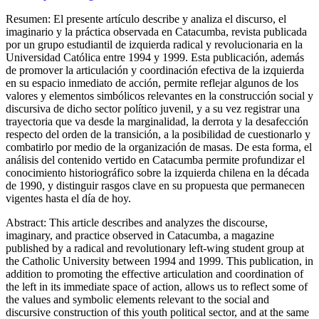
Resumen:
El presente artículo describe y analiza el discurso, el
imaginario y la práctica observada en
Catacumba
, revista publicada
por un grupo estudiantil de izquierda radical y revolucionaria en la
Universidad Católica entre 1994 y 1999. Esta publicación, además
de promover la articulación y coordinación efectiva de la izquierda
en su espacio inmediato de acción, permite reflejar algunos de los
valores y elementos simbólicos relevantes en la construcción social y
discursiva de dicho sector político juvenil, y a su vez registrar una
trayectoria que va desde la marginalidad, la derrota y la desafección
respecto del orden de la transición, a la posibilidad de cuestionarlo y
combatirlo por medio de la organización de masas. De esta forma, el
análisis del contenido vertido en
Catacumba
permite profundizar el
conocimiento historiográfico sobre la izquierda chilena en la década
de 1990, y distinguir rasgos clave en su propuesta que permanecen
vigentes hasta el día de hoy.
Abstract:
This article describes and analyzes the discourse,
imaginary, and practice observed in
Catacumba
, a magazine
published by a radical and revolutionary left-wing student group at
the Catholic University between 1994 and 1999. This publication, in
addition to promoting the effective articulation and coordination of
the left in its immediate space of action, allows us to reflect some of
the values ​​and symbolic elements relevant to the social and
discursive construction of this youth political sector, and at the same