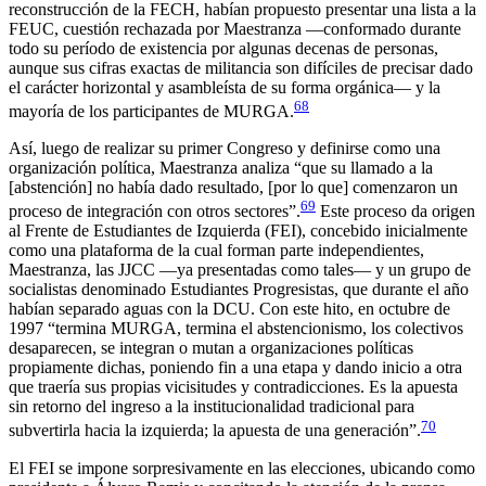
reconstrucción de la FECH, habían propuesto presentar una lista a la
FEUC, cuestión rechazada por Maestranza —conformado durante
todo su período de existencia por algunas decenas de personas,
aunque sus cifras exactas de militancia son difíciles de precisar dado
el carácter horizontal y asambleísta de su forma orgánica— y la
68
mayoría de los participantes de MURGA.
Así, luego de realizar su primer Congreso y definirse como una
organización política, Maestranza analiza “que su llamado a la
[abstención] no había dado resultado, [por lo que] comenzaron un
69
proceso de integración con otros sectores”.
Este proceso da origen
al Frente de Estudiantes de Izquierda (FEI), concebido inicialmente
como una plataforma de la cual forman parte independientes,
Maestranza, las JJCC —ya presentadas como tales— y un grupo de
socialistas denominado Estudiantes Progresistas, que durante el año
habían separado aguas con la DCU. Con este hito, en octubre de
1997 “termina MURGA, termina el abstencionismo, los colectivos
desaparecen, se integran o mutan a organizaciones políticas
propiamente dichas, poniendo fin a una etapa y dando inicio a otra
que traería sus propias vicisitudes y contradicciones. Es la apuesta
sin retorno del ingreso a la institucionalidad tradicional para
70
subvertirla hacia la izquierda; la apuesta de una generación”.
El FEI se impone sorpresivamente en las elecciones, ubicando como