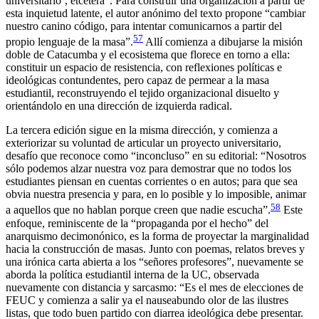
universitario’, etcétera”. Para construir una organización a partir de
esta inquietud latente, el autor anónimo del texto propone “cambiar
nuestro canino código, para intentar comunicarnos a partir del
57
propio lenguaje de la masa”.
Allí comienza a dibujarse la misión
doble de
Catacumba
y el ecosistema que florece en torno a ella:
constituir un espacio de resistencia, con reflexiones políticas e
ideológicas contundentes, pero capaz de permear a la masa
estudiantil, reconstruyendo el tejido organizacional disuelto y
orientándolo en una dirección de izquierda radical.
La tercera edición sigue en la misma dirección, y comienza a
exteriorizar su voluntad de articular un proyecto universitario,
desafío que reconoce como “inconcluso” en su editorial: “Nosotros
sólo podemos alzar nuestra voz para demostrar que no todos los
estudiantes piensan en cuentas corrientes o en autos; para que sea
obvia nuestra presencia y para, en lo posible y lo imposible, animar
58
a aquellos que no hablan porque creen que nadie escucha”.
Este
enfoque, reminiscente de la “propaganda por el hecho” del
anarquismo decimonónico, es la forma de proyectar la marginalidad
hacia la construcción de masas. Junto con poemas, relatos breves y
una irónica carta abierta a los “señores profesores”, nuevamente se
aborda la política estudiantil interna de la UC, observada
nuevamente con distancia y sarcasmo: “Es el mes de elecciones de
FEUC y comienza a salir ya el nauseabundo olor de las ilustres
listas, que todo buen partido con diarrea ideológica debe presentar.