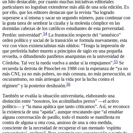
un hito destacable, por cuanto muchas iniciativas editoriales
particulares no lograban extenderse más allá de una sola edición. Es
por ello, que los editores destacan que la revista “ha logrado
superarse a sí misma y sacar un segundo número, para continuar con
la grata tarea de sembrar la cizaña y la molestia cómplice en las
dormidas cabezas de los católicos estudiantes de esta perversidad.
54
Perdón: universidad”.
La frustración respecto del “amnésico”
orden político y social de la transición se formula nuevamente, esta
vez con visos existencialistas más nítidos: “Tengo la impresión de
que preferiría haber muerto a principios de siglo en una pequeña
revuelta, o difundiendo panfletos anarquistas en la universidad de
55
Córdoba. Tal vez la rueda vuelva a andar si la empujamos”.
Se
recuerda la derrota de Pinochet en 1988 con la esperanza de “ya no
más CNI, ya no más pobres, no más censura, no más persecución, ni
oscurantismo, no más arriesgar la vida por la lucha contra el
56
régimen” y la posterior desilusión.
También se evalúa la situación universitaria, elaborando una
distinción entre “nosotros, los acolmillados perros” —el activo
político— y “la masa apática que tanto criticamos”. Así, se reconoce
la existencia de una “apatía”, aunque rescatando que “al entablar
alguna conversación de pasillo, todo el mundo se manifiesta en
contra de alguna u otra cosa, ansioso de una u otra medida,
consciente de la necesidad de recuperar el tan mentado ‘espíritu