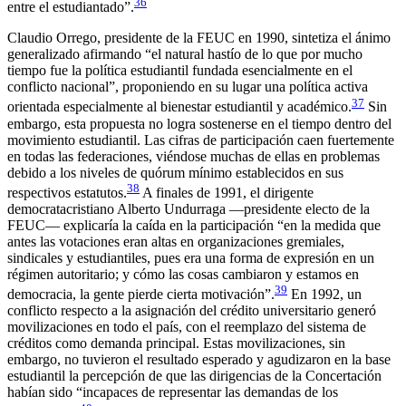
36
entre el estudiantado”.
Claudio Orrego, presidente de la FEUC en 1990, sintetiza el ánimo
generalizado afirmando “el natural hastío de lo que por mucho
tiempo fue la política estudiantil fundada esencialmente en el
conflicto nacional”, proponiendo en su lugar una política activa
37
orientada especialmente al bienestar estudiantil y académico.
Sin
embargo, esta propuesta no logra sostenerse en el tiempo dentro del
movimiento estudiantil. Las cifras de participación caen fuertemente
en todas las federaciones, viéndose muchas de ellas en problemas
debido a los niveles de
quórum
mínimo establecidos en sus
38
respectivos estatutos.
A finales de 1991, el dirigente
democratacristiano Alberto Undurraga —presidente electo de la
FEUC— explicaría la caída en la participación “en la medida que
antes las votaciones eran altas en organizaciones gremiales,
sindicales y estudiantiles, pues era una forma de expresión en un
régimen autoritario; y cómo las cosas cambiaron y estamos en
39
democracia, la gente pierde cierta motivación”.
En 1992, un
conflicto respecto a la asignación del crédito universitario generó
movilizaciones en todo el país, con el reemplazo del sistema de
créditos como demanda principal. Estas movilizaciones, sin
embargo, no tuvieron el resultado esperado y agudizaron en la base
estudiantil la percepción de que las dirigencias de la Concertación
habían sido “incapaces de representar las demandas de los