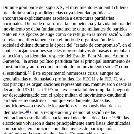
Durante gran parte del siglo XX, el movimiento estudiantil chileno
fue administrado por dirigencias cuya identidad política se
encontraba explícitamente asociada a estructuras partidarias
nacionales. Dicho de otra forma, la competencia y la vida interna del
movimiento se daba fundamentalmente entre militantes de partidos,
tanto en sus épocas de auge como de reflujo en la movilización. Esto
se relaciona directamente con el modo de organización de la
sociedad chilena durante la época del “estado de compromiso”, en el
cual las organizaciones sociales representativas de masas orientaban
su acción y su identidad respecto del Estado. Para Manuel Antonio
Garretón, “la arena político-partidista fue el principal instrumento de
constitución y auto-reconocimiento de un movimiento social” como
33
el estudiantil.
Este experimentó numerosas crisis, aunque no
generalizadas ni demasiado profundas. La FECH y la FEUC, sus
dos principales organizaciones representativas, mantuvieron desde la
década de 1930 hasta 1973 una existencia ininterrumpida. Luego de
ser descuajeringado con el golpe militar, el movimiento estudiantil
también se reconstruyó —aunque veladamente, dadas las
condiciones— a través de los partidos y la expansividad de sus
34
identidades.
Con la recuperación y democratización de las
federaciones estudiantiles hacia mediados de la década de 1980, las
elecciones volvieron a darse principalmente entre listas identificadas
con partidos, en comicios con altos niveles de participación,
triunfando en la mayoría de ellos la Concertación, con la