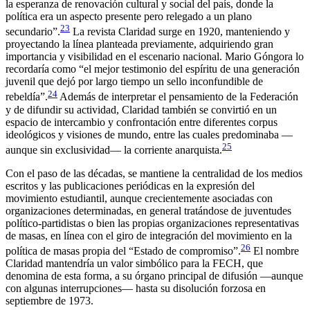
la esperanza de renovación cultural y social del país, donde la
política era un aspecto presente pero relegado a un plano
23
secundario”.
La revista
Claridad
surge en 1920, manteniendo y
proyectando la línea planteada previamente, adquiriendo gran
importancia y visibilidad en el escenario nacional. Mario Góngora lo
recordaría como “el mejor testimonio del espíritu de una generación
juvenil que dejó por largo tiempo un sello inconfundible de
24
rebeldía”.
Además de interpretar el pensamiento de la Federación
y de difundir su actividad,
Claridad
también se convirtió en un
espacio de intercambio y confrontación entre diferentes corpus
ideológicos y visiones de mundo, entre las cuales predominaba —
25
aunque sin exclusividad— la corriente anarquista.
Con el paso de las décadas, se mantiene la centralidad de los medios
escritos y las publicaciones periódicas en la expresión del
movimiento estudiantil, aunque crecientemente asociadas con
organizaciones determinadas, en general tratándose de juventudes
político-partidistas o bien las propias organizaciones representativas
de masas, en línea con el giro de integración del movimiento en la
26
política de masas propia del “Estado de compromiso”.
El nombre
Claridad
mantendría un valor simbólico para la FECH, que
denomina de esta forma, a su órgano principal de difusión —aunque
con algunas interrupciones— hasta su disolución forzosa en
septiembre de 1973.