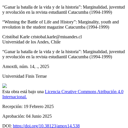
“Ganar la batalla de la vida y de la historia”: Marginalidad, juventud
y revolución en la revista estudiantil
Catacumba
(1994-1999)
“Winning the Battle of Life and History”: Marginality, youth and
revolution in the student magazine
Catacumba
(1994-1999)
Cristóbal
Karle
cristobal.karle@miuandes.cl
Universidad de los Andes
,
Chile
“Ganar la batalla de la vida y de la historia”: Marginalidad, juventud
y revolución en la revista estudiantil
Catacumba
(1994-1999)
Amoxtli
, núm. 14, .
, 2025
Universidad Finis Terrae
Esta obra está bajo una
Licencia Creative Commons Atribución 4.0
Internacional.
Recepción:
19 Febrero 2025
Aprobación:
04 Junio 2025
DOI:
https://doi.org/10.38123/amox14.538