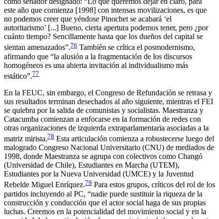
como senador designado: “Lo que queremos dejar en claro, para
este año que comienza [1998] con intensas movilizaciones, es que
no podemos creer que yéndose Pinochet se acabará ‘el
autoritarismo’ [...] Bueno, cierta apertura podemos tener, pero ¿por
cuánto tiempo? Sencillamente hasta que los dueños del capital se
76
sientan amenazados”.
También se crítica el posmodernismo,
afirmando que “la alusión a la fragmentación de los discursos
homogéneos es una abierta invitación al individualismo más
77
estático”.
En la FEUC, sin embargo, el Congreso de Refundación se retrasa y
sus resultados terminan desechados al año siguiente, mientras el FEI
se quiebra por la salida de comunistas y socialistas. Maestranza y
Catacumba
comienzan a enfocarse en la formación de redes con
otras organizaciones de izquierda extraparlamentaria asociadas a la
78
matriz mirista.
Esta articulación comienza a robustecerse luego del
malogrado Congreso Nacional Universitario (CNU) de mediados de
1998, donde Maestranza se agrupa con colectivos como Changó
(Universidad de Chile), Estudiantes en Marcha (UTEM),
Estudiantes por la Nueva Universidad (UMCE) y la Juventud
79
Rebelde Miguel Enríquez.
Para estos grupos, críticos del rol de los
partidos incluyendo al PC, “nadie puede sustituir la riqueza de la
construcción y conducción que el actor social haga de sus propias
luchas. Creemos en la potencialidad del movimiento social y en la