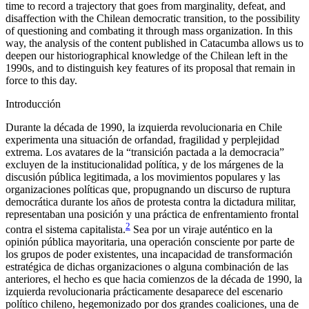
time to record a trajectory that goes from marginality, defeat, and
disaffection with the Chilean democratic transition, to the possibility
of questioning and combating it through mass organization. In this
way, the analysis of the content published in
Catacumba
allows us to
deepen our historiographical knowledge of the Chilean left in the
1990s, and to distinguish key features of its proposal that remain in
force to this day.
Introducción
Durante la década de 1990, la izquierda revolucionaria en Chile
experimenta una situación de orfandad, fragilidad y perplejidad
extrema. Los avatares de la “transición pactada a la democracia”
excluyen de la institucionalidad política, y de los márgenes de la
discusión pública legitimada, a los movimientos populares y las
organizaciones políticas que, propugnando un discurso de ruptura
democrática durante los años de protesta contra la dictadura militar,
representaban una posición y una práctica de enfrentamiento frontal
2
contra el sistema capitalista.
Sea por un viraje auténtico en la
opinión pública mayoritaria, una operación consciente por parte de
los grupos de poder existentes, una incapacidad de transformación
estratégica de dichas organizaciones o alguna combinación de las
anteriores, el hecho es que hacia comienzos de la década de 1990, la
izquierda revolucionaria prácticamente desaparece del escenario
político chileno, hegemonizado por dos grandes coaliciones, una de