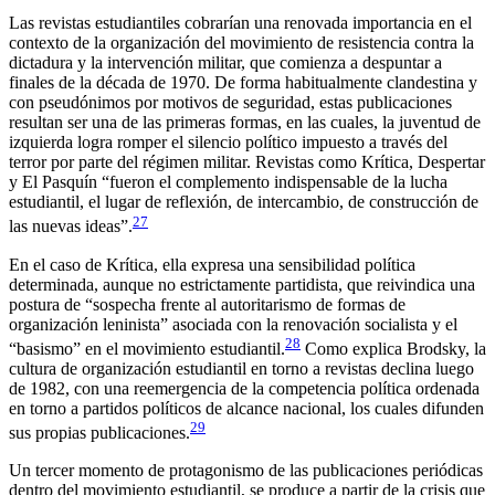
Las revistas estudiantiles cobrarían una renovada importancia en el
contexto de la organización del movimiento de resistencia contra la
dictadura y la intervención militar, que comienza a despuntar a
finales de la década de 1970. De forma habitualmente clandestina y
con pseudónimos por motivos de seguridad, estas publicaciones
resultan ser una de las primeras formas, en las cuales, la juventud de
izquierda logra romper el silencio político impuesto a través del
terror por parte del régimen militar. Revistas como
Krítica
,
Despertar
y
El Pasquín
“fueron el complemento indispensable de la lucha
estudiantil, el lugar de reflexión, de intercambio, de construcción de
27
las nuevas ideas”.
En el caso de
Krítica
, ella expresa una sensibilidad política
determinada, aunque no estrictamente partidista, que reivindica una
postura de “sospecha frente al autoritarismo de formas de
organización leninista” asociada con la renovación socialista y el
28
“basismo” en el movimiento estudiantil.
Como explica Brodsky, la
cultura de organización estudiantil en torno a revistas declina luego
de 1982, con una reemergencia de la competencia política ordenada
en torno a partidos políticos de alcance nacional, los cuales difunden
29
sus propias publicaciones.
Un tercer momento de protagonismo de las publicaciones periódicas
dentro del movimiento estudiantil, se produce a partir de la crisis que