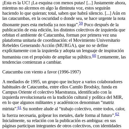
¡Esta es la UC! ¡La esquina con menos putas! [...] Justamente ahora,
mientras no alcemos en algo la diminuta voz, estos seguirán
haciendo lo que quieran; total, saben que habrá silencio. [...] Aún en
las catacumbas, en la oscuridad o donde sea, se hace urgente la nota
59
disonante pues esta melodía ya nos traga”.
Poco después de la
publicación de esta edición, los distintos colectivos de izquierda que
orbitan el ambiente de
Catacumba
, forman por primera vez una
plataforma unitaria de coordinación: el Movimiento Universitario
Rebeldes Generando Acción (MURGA), que no se define
explícitamente con la izquierda y adopta un lenguaje de inspiración
60
humanista con el propósito de ampliar su público.
Lentamente, las
tendencias comienzan a cambiar.
Catacumba
con viento a favor (1996-1997)
A mediados de 1995, un grupo que incluye a varios colaboradores
habituales de
Catacumba
, entre ellos Camilo Brodsky, funda en
Campus Oriente el colectivo Maestranza, identificado con la
izquierda revolucionaria en la tradición cultural y política del MIR,
en lo que algunos militantes y académicos denominan “matriz
61
mirista”.
Su nombre alude al “trabajo colectivo, entre todos, calor,
62
la fuerza necesaria, golpear los metales, darle forma al futuro”.
Inicialmente, su relación con la publicación es ambigua: en sus
páginas participan integrantes de otros colectivos, con identidades