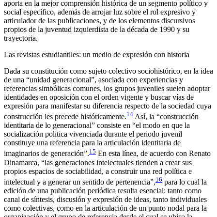
aporta en la mejor comprensión histórica de un segmento político y
social específico, además de arrojar luz sobre el rol expresivo y
articulador de las publicaciones, y de los elementos discursivos
propios de la juventud izquierdista de la década de 1990 y su
trayectoria.
Las revistas estudiantiles: un medio de expresión con historia
Dada su constitución como sujeto colectivo sociohistórico, en la idea
de una “unidad generacional”, asociada con experiencias y
referencias simbólicas comunes, los grupos juveniles suelen adoptar
identidades en oposición con el orden vigente y buscar vías de
expresión para manifestar su diferencia respecto de la sociedad cuya
14
construcción les precede históricamente.
Así, la “construcción
identitaria de lo generacional” consiste en “el modo en que la
socialización política vivenciada durante el periodo juvenil
constituye una referencia para la articulación identitaria de
15
imaginarios de generación”.
En esta línea, de acuerdo con Renato
Dinamarca, “las generaciones intelectuales tienden a crear sus
propios espacios de sociabilidad, a construir una red política e
16
intelectual y a generar un sentido de pertenencia”,
para lo cual la
edición de una publicación periódica resulta esencial: tanto como
canal de síntesis, discusión y expresión de ideas, tanto individuales
como colectivas, como en la articulación de un punto nodal para la
organización y el grupo de referencia desde el cual se ubica la