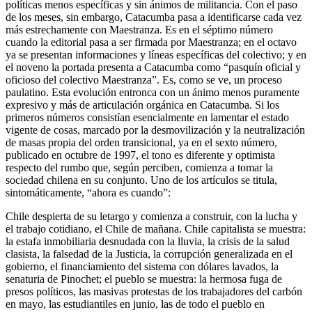
políticas menos específicas y sin ánimos de militancia. Con el paso
de los meses, sin embargo,
Catacumba
pasa a identificarse cada vez
más estrechamente con Maestranza. Es en el séptimo número
cuando la editorial pasa a ser firmada por Maestranza; en el octavo
ya se presentan informaciones y líneas específicas del colectivo; y en
el noveno la portada presenta a
Catacumba
como “pasquín oficial y
oficioso del colectivo Maestranza”. Es, como se ve, un proceso
paulatino. Esta evolución entronca con un ánimo menos puramente
expresivo y más de articulación orgánica en
Catacumba
. Si los
primeros números consistían esencialmente en lamentar el estado
vigente de cosas, marcado por la desmovilización y la neutralización
de masas propia del orden transicional, ya en el sexto número,
publicado en octubre de 1997, el tono es diferente y optimista
respecto del rumbo que, según perciben, comienza a tomar la
sociedad chilena en su conjunto. Uno de los artículos se titula,
sintomáticamente, “ahora es cuando”:
Chile despierta de su letargo y comienza a construir, con la lucha y
el trabajo cotidiano, el Chile de mañana. Chile capitalista se muestra:
la estafa inmobiliaria desnudada con la lluvia, la crisis de la salud
clasista, la falsedad de la Justicia, la corrupción generalizada en el
gobierno, el financiamiento del sistema con dólares lavados, la
senaturia de Pinochet; el pueblo se muestra: la hermosa fuga de
presos políticos, las masivas protestas de los trabajadores del carbón
en mayo, las estudiantiles en junio, las de todo el pueblo en